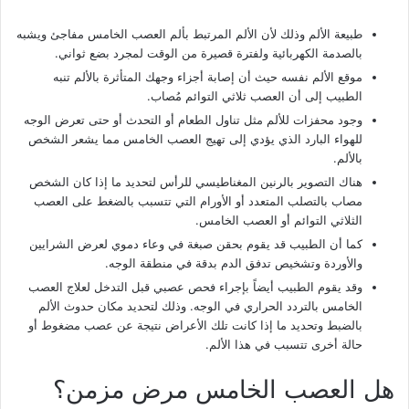
طبيعة الألم وذلك لأن الألم المرتبط بألم العصب الخامس مفاجئ ويشبه
بالصدمة الكهربائية ولفترة قصيرة من الوقت لمجرد بضع ثواني.
موقع الألم نفسه حيث أن إصابة أجزاء وجهك المتأثرة بالألم تنبه
الطبيب إلى أن العصب ثلاثي التوائم مُصاب.
وجود محفزات للألم مثل تناول الطعام أو التحدث أو حتى تعرض الوجه
للهواء البارد الذي يؤدي إلى تهيج العصب الخامس مما يشعر الشخص
بالألم.
هناك التصوير بالرنين المغناطيسي للرأس لتحديد ما إذا كان الشخص
مصاب بالتصلب المتعدد أو الأورام التي تتسبب بالضغط على العصب
الثلاثي التوائم أو العصب الخامس.
كما أن الطبيب قد يقوم بحقن صبغة في وعاء دموي لعرض الشرايين
والأوردة وتشخيص تدفق الدم بدقة في منطقة الوجه.
وقد يقوم الطبيب أيضاً بإجراء فحص عصبي قبل التدخل لعلاج العصب
الخامس بالتردد الحراري في الوجه. وذلك لتحديد مكان حدوث الألم
بالضبط وتحديد ما إذا كانت تلك الأعراض نتيجة عن عصب مضغوط أو
حالة أخرى تتسبب في هذا الألم.
هل العصب الخامس مرض مزمن؟