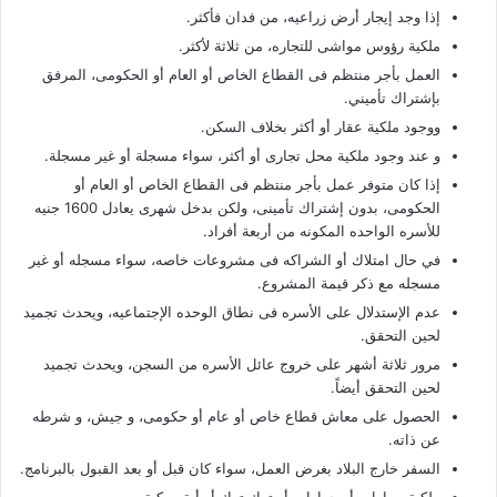
إذا وجد إيجار أرض زراعيه، من فدان فأكثر.
ملكية رؤوس مواشى للتجاره، من ثلاثة لأكثر.
العمل بأجر منتظم فى القطاع الخاص أو العام أو الحكومى، المرفق
بإشتراك تأميني.
ووجود ملكية عقار أو أكثر بخلاف السكن.
و عند وجود ملكية محل تجارى أو أكثر، سواء مسجلة أو غير مسجلة.
إذا كان متوفر عمل بأجر منتظم فى القطاع الخاص أو العام أو
الحكومى، بدون إشتراك تأمينى، ولكن بدخل شهرى يعادل 1600 جنيه
للأسره الواحده المكونه من أربعة أفراد.
في حال امتلاك أو الشراكه فى مشروعات خاصه، سواء مسجله أو غير
مسجله مع ذكر قيمة المشروع.
عدم الإستدلال على الأسره فى نطاق الوحده الإجتماعيه، ويحدث تجميد
لحين التحقق.
مرور ثلاثة أشهر على خروج عائل الأسره من السجن، ويحدث تجميد
لحين التحقق أيضاً.
الحصول على معاش قطاع خاص أو عام أو حكومى، و جيش، و شرطه
عن ذاته.
السفر خارج البلاد بغرض العمل، سواء كان قبل أو بعد القبول بالبرنامج.
ملكية سيارات أو جرارات أو توك توك أو أية مركبة.