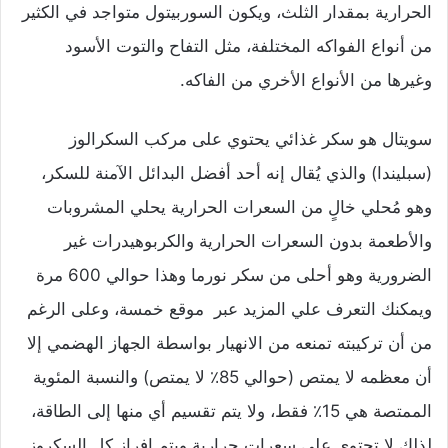
الحرارية بمقدار الثلث، ويكون السوربيتول متواجد في الكثير
من أنواع الفواكه المختلفة، مثل التفاح والتوت الأسود
وغيرها من الأنواع الأخري من الفاكه.
سويتال هو سكر غذائي يحتوي على مركب السكرالوز
(سبليندا) والذي يُقال إنه أحد أفضل البدائل الآمنة للسكر،
وهو مُحلي خالٍ من السعرات الحرارية يحلي المشروبات
والأطعمة بدون السعرات الحرارية والكربوهيدرات غير
الضرورية وهو أحلى من سكر نورما وهذا حوالي 600 مرة
ويمكنك التعرف علي المزيد عبر موقع خمسة، وعلى الرغم
من أن تركيبته تمنعه من الانهيار بواسطة الجهاز الهضمي إلا
أن معظمه لا يمتص (حوالي 85٪ لا يمتص) والنسبة المئوية
الممتصة هي 15٪ فقط، ولا يتم تقسيم أي منها إلى الطاقة،
لذلك لا تحتوي على سعرات حرارية ويتم إفراز كل السكروز