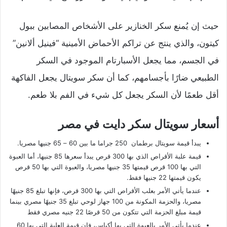
حيث إن يُمنع سكر الخنازير على الأشخاص المصابين ببول
كيتون، والذي ينتج عن تراكم الأحماض الأمينية “فينيل ألانين”
في الجسم، مما يجعل الأسبارتام الموجود في السكر
الطبيعي ضارًا بأجسامهم، كما أن سكر سويتال يجعل الفاكهة
أقل طعمًا لأن السكر يجعل كل شيء في الفم بلا طعم.
أسعار سويتال سكر دايت في مصر
يبدأ قيمة سويتال برطمان 250 جراما ما بين 60 – 65 جنيها مصريا.
قيمة علبة الأقراص الذي بها 300 قرص يبدأ سعرها 85 جنيها، أما العبوة
التي بها 100 قرص قيمتها 35 جنيها مصريا، والعبوة التي بها 50 قرص
يكون قيمتها 22 جنيها فقط.
عندما يأتي الأمر بعلب الأقراص التي بها 300 قرص، فإنها تبلغ 85 جنيهًا
مصريا، والحزمة المكونة من 100 جهاز لوحي تبلغ 35 جنيهًا مصري بينما
قيمة مبلغ الحزمة التي تتكون من 50 قرصًا 22 جنيه مصري فقط
عندما يأتي الأمر بالعبوة التي بها أكياس، فإن قيمة العلبة التي بها 60