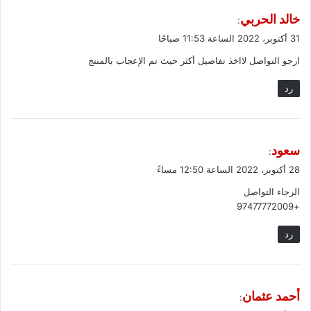
ي
خالد الحربي
:
ق
31 أكتوبر، 2022 الساعة 11:53 صباحًا
و
ارجو التواصل لااخذ تفاصيل أكثر حيث تم الإعجاب بالمنتج
ل
رد
ي
سعود
:
ق
28 أكتوبر، 2022 الساعة 12:50 مساءً
و
الرجاء التواصل
ل
+97477772009
رد
ي
أحمد عثمان
:
ق