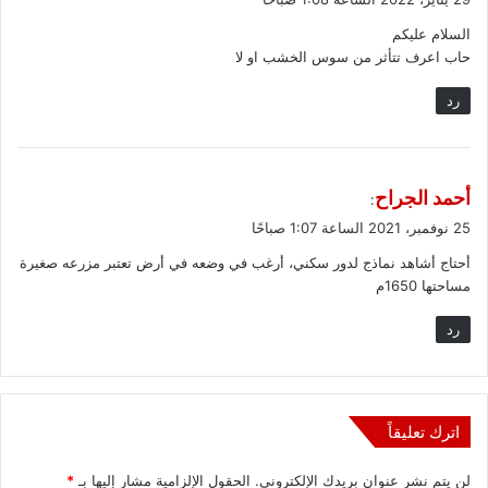
و
السلام عليكم
ل
حاب اعرف تتأثر من سوس الخشب او لا
رد
ي
أحمد الجراح
:
ق
25 نوفمبر، 2021 الساعة 1:07 صباحًا
و
أحتاج أشاهد نماذج لدور سكني، أرغب في وضعه في أرض تعتبر مزرعه صغيرة
ل
مساحتها 1650م
رد
اترك تعليقاً
لن يتم نشر عنوان بريدك الإلكتروني.
الحقول الإلزامية مشار إليها بـ
*