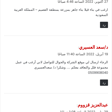
27 أكتوبر، 2022 الساعة 4:46 صباحًا
و
ارغب في بناء ڤيلا بناء جاهز بمزرعة بمنطقة القصيم – المملكة العربية
ل
السعودية
رد
ي
د/سعد العسيري
:
ق
19 أبريل، 2022 الساعة 11:40 صباحًا
و
الرجاء ارسال لي موقع الشركة والجوال للتواصل لاني أرغب في عمل
ل
مجموعة فلل والتعاقد معكم …. وشكرا د/ سعدالعسيري
0509908040
رد
ي
عبدالعزيز قزووم
:
ق
29 يناير، 2022 الساعة 1:08 صباحًا