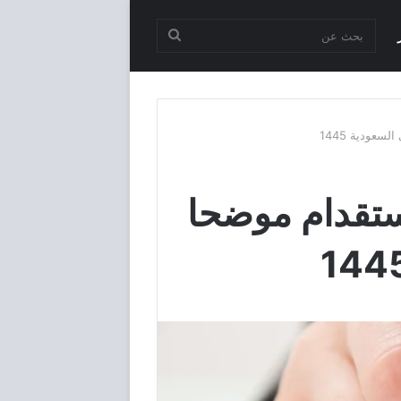
بحث
عن
عودية 1445
ستقدام موضحا