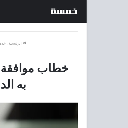
الرئيسية
.
خدم
خطاب موافقة ص
به الد