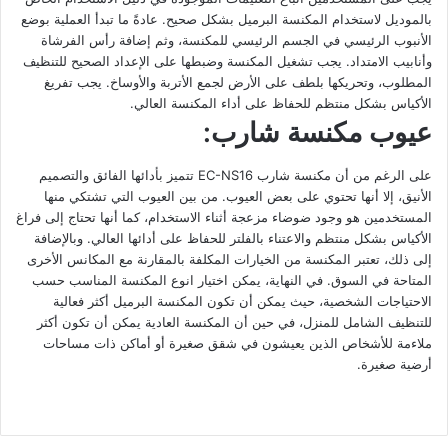
بالموديل لاستخدام المكنسة البرميل بشكل صحيح. عادةً ما تبدأ العملية بوضع
الأنبوب الرئيسي في الجسم الرئيسي للمكنسة، وثم إضافة رأس الفرشاة
وأنابيب الامتداد. يجب تشغيل المكنسة وضبطها على الإعداد الصحيح للتنظيف
المطلوب، وتحريكها بلطف على الأرض لجمع الأتربة والأوساخ. يجب تفريغ
الأكياس بشكل منتظم للحفاظ على أداء المكنسة العالي.
عيوب مكنسة شارب:
على الرغم من أن مكنسة شارب EC-NS16 تتميز بأدائها الفائق والتصميم
الأنيق، إلا أنها تحتوي على بعض العيوب. من بين العيوب التي تشتكي منها
المستخدمين هو وجود ضوضاء مزعجة أثناء الاستخدام، كما أنها تحتاج إلى فراغ
الأكياس بشكل منتظم والاعتناء بالفلتر للحفاظ على أدائها العالي. وبالإضافة
إلى ذلك، تعتبر المكنسة من الخيارات المكلفة بالمقارنة مع المكانس الأخرى
المتاحة في السوق. في النهاية، يمكن اختيار انوع المكنسة المناسب حسب
الاحتياجات الشخصية، حيث يمكن أن تكون المكنسة البرميل أكثر فعالية
للتنظيف الشامل للمنزل، في حين أن المكنسة العادية يمكن أن تكون أكثر
ملاءمة للأشخاص الذين يعيشون في شقق صغيرة أو أماكن ذات مساحات
أرضية صغيرة.