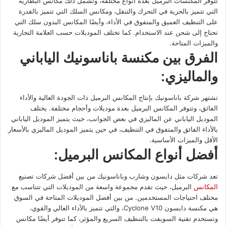
تتوفر المكنسات البرميل بعدة أنواع مختلفة، وتشمل ذلك مكانس البطارية
التي تتميز بالحرية في التحرك والتنقل، ومكانس السلك التي تتميز بالقدرة
على التنظيف العميق والمتفوق في الأداء، وأيضًا المكانس البدون سلك التي
تحتاج إلى شحن عند الاستخدام. كما تختلف الموديلات حسب العلامة التجارية
والميزات المتاحة.
الفرق بين مكنسة باناسونيك الياباني
والماليزي:
تشتهر شركة باناسونيك بإنتاج المكانس البرميل ذات الجودة العالية والأداء
الفائق، وتتوفر المكانس البرميل بعدة موديلات وأحجام مختلفة. يختلف
الموديل الياباني عن الماليزي في بعض الجوانب، حيث يتميز الموديل الياباني
بالأداء الفائق والمتفوق في التنظيف، في حين يتميز الموديل الماليزي بالأسعار
الأقل والميزات الأساسية.
أفضل أنواع المكانس البرميل:
تعد شركات مثل دايسون وشارب وباناسونيك من بين أفضل شركات تصنيع
المكانس
البرميل، حيث تقدم مجموعة واسعة من الموديلات التي تتناسب مع
مختلف احتياجات المستخدمين. من بين أفضل الموديلات المتاحة في السوق
هي مكنسة دايسون Cyclone V10، والتي تتميز بالأداء العالي والقوي،
وتستخدم تقنية السويفت بالتنظيف السريع والمؤثر، كما تتوفر أيضًا مكانس