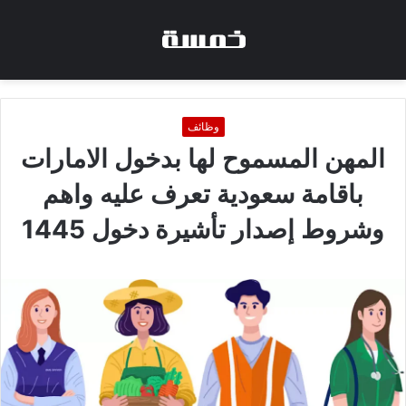
وظائف
المهن المسموح لها بدخول الامارات
باقامة سعودية تعرف عليه واهم
وشروط إصدار تأشيرة دخول 1445