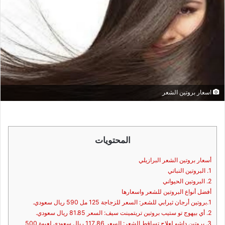
اسعار بروتين الشعر
المحتويات
أسعار بروتين الشعر البرازيلي
1. البروتين النباتي
2. البروتين الحيواني
أفضل أنواع البروتين للشعر واسعارها
1.بروتين أرجان ثيرابي للشعر: السعر للزجاجة 125 مل 590 ريال سعودي.
2. أي بيهوج تو ستيب بروتين تريتمينت سيف: السعر 81.85 ريال سعودي.
3. بروتين داشو لعلاج تساقط الشعر: السعر 117.86 ريال سعودي لعبوة 500