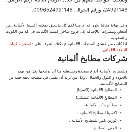
24921148، ورقم الجوال: 0096524921148.
و في نهاية مقالنا نكون قد عرضنا لكم كل مايتعلق بمكتبه إكسينا الألمانية، من
أسعار، ومميزات، بالإضافة إلى فروع متاجر إكسينا الألمانية في كلا من الكويت
والسعودية.
اذا كانت من عشاق المنتجات الالمانيه فيمكنك التعرف علي :
اسعار ماكينات
الحلاقة الالمانى
.
شركات مطابخ ألمانية
وللمطابخ الألمانية أنواع متعددة ونستطيع هنا أن نوضحها لكل من يهتم
بالجودة و الذوق والجمال ، وكل من يريد أن يقتني في مطبخه تحفة فنية من
المطابخ الألمانية.
المطابخ الألمانية (اكسينا).
المطابخ الألمانية (مينيكي).
مطابخ هاكر الألمانية.
اكسينا للمطابخ الألمانية .
كوزين بلس للمطابخ الألمانية .
المني للمطابخ.