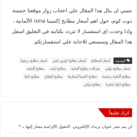
نتمني ان ينال هذا المقال علي اعجاب زوار موقعنا خمسة
دوت كوم، حول اهم أسعار مطابخ إكسينا ixina الألمانية ،
واذا وجدت اي استفسار لا تتردد بكتابته في التعليق اسفل
هذا المقال وسنسعي للاجابة علي استفسارتكم.
الوسوم
أسعار المطابخ
أسعار مطابخ كوزين بلس
اسعار مطابخ بريجيتا
اسعار مطابخ نولتي
شركات مطابخ ألمانية
مطابخ أبيات
مطابخ ألمانية
مطابخ ألمانية رخيصة
مطابخ اكسينا أسعارها
مطابخ الطباع
مطابخ ايكيا
مطابخ ايكيا جاهزة
مطابخ نولتي
اترك تعليقاً
لن يتم نشر عنوان بريدك الإلكتروني.
الحقول الإلزامية مشار إليها بـ
*