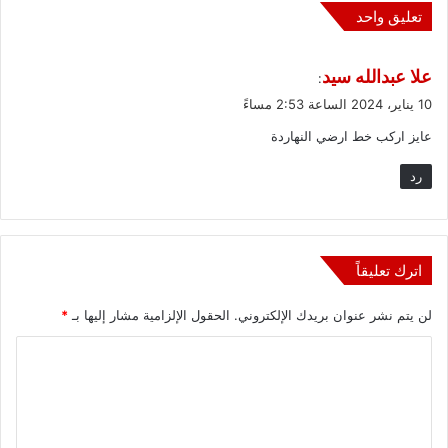
تعليق واحد
ي
علا عبدالله سيد
:
ق
10 يناير، 2024 الساعة 2:53 مساءً
و
عايز اركب خط ارضي النهاردة
ل
رد
اترك تعليقاً
لن يتم نشر عنوان بريدك الإلكتروني.
الحقول الإلزامية مشار إليها بـ
*
ا
ل
ت
ع