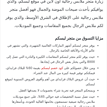
زيارة متجر ملابس رجالية اون لاين في موقع لبسكم، والذي
يوافيكم بأحدث صيحات الموضة والجمال فهو أفضل متجر
ملابس رجالية على الإطلاق في الشرق الأوسط، والذي يوفر
لكم ملابس الرجال بجميع المقاسات وجميع الموديلات.
مزايا التسوق من متجر لبسكم
يوفر متجر لبسكم أشهر الماركات العالمية الشهيرة، والتي تشتهر في
عالم الأزياء والأناقة الخاصة بالرجال.
حيث يوفر لكم متجر لبسكم المقاسات الكبيرة والنادرة التي تصل إلى
8XXX والتي يحتار بعض الرجال في إيجادها.
ومن خلال حصولكم على
كود خصم لبسكم
بقيمة 60% للبلاك فرايداي،
فيمكنكم توفير قيمة كبيرة من المال عند الشراء.
حيث أن عروض البلاك فرايداي من أهم وأقوى العروض السنوية لموقع
لبسكم.
ويمنحكم المتجر فيه تجربة شراء بخصومات لا يصدقها العقل.
حيث تصل نسبة التخفيضات فيه حوالي 65%، على جمع موديلات
ملابس رجالية صيفية تستمتعون بخامتها العالية الجودة، وبأسعارها
المدهشة التي لا يوجد لها مثيل.