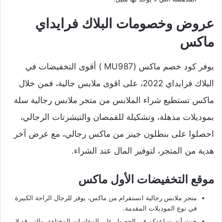
عروض وخصومات البلاك فرايداي
ماكس
يوفر كود خصم ماكس (MU987 ) أقوى التخفيضات في
البلاك فرايداي 2022، على اقوى ملابس جالية، فمن خلال
ماكس تستطيع شراء الملابس من متجر ملابس رجالية سلة
بموديلات مذهلة، وتشكيلة للقمصان والتيشرتات الرجالي،
احصلوا على بنطلون جينز من ماكس رجالي، مع عرض آخر
هدية من المتجر، لتوفير المال عند الشراء.
موقع التخفيضات الأول ماكس
متجر ملابس رجالية انستقرام من ماكس، يوفر للرجال الراحة الكبيرة
في نوع الموديلات المقدمة.
حيث أنه يساعدكم في الحصول على المقاسات المختلفة، والتي قد لا