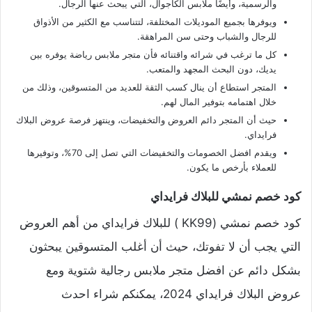
والرسمية، وأيضًا ملابس الكاجوال، التي يبحث عنها الرجال.
ويوفرها بجميع الموديلات المختلفة، لتتناسب مع الكثير من الأذواق
للرجال والشباب وحتى سن المراهقة.
كل ما ترغب في شرائه واقتنائه فأن متجر ملابس رياضة يوفره بين
يديك، دون البحث المجهد والمتعب.
المتجر استطاع أن ينال كسب الثقة للعديد من المتسوقين، وذلك من
خلال اهتمامه بتوفير المال لهم.
حيث أن المتجر دائم العروض والتخفيضات، وينتهز فرصة عروض البلاك
فرايداي.
ويقدم افضل الخصومات والتخفيضات التي تصل إلى 70%، وتوفيرها
للعملاء بأرخص ما يكون.
كود خصم نمشي للبلاك فرايداي
كود خصم نمشي (KK99 ) للبلاك فرايداي من أهم العروض
التي يجب أن لا تفوتك، حيث أن أغلب المتسوقين يبحثون
بشكل دائم عن افضل متجر ملابس رجالية شتوية ومع
عروض البلاك فرايداي 2024، يمكنكم شراء احدث