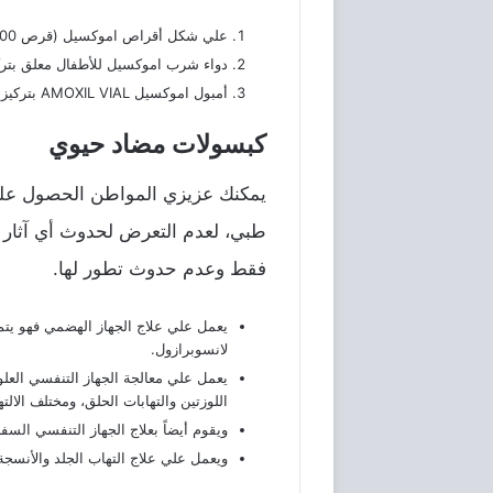
علي شكل أقراص اموكسيل (قرص 500 مللي جرام، 250 مللي جرام).
دواء شرب اموكسيل للأطفال معلق بتركيز 125 ، 250 مللي 
أمبول اموكسيل AMOXIL VIAL بتركيز 500 مللي جرام ، 1جرام.
كبسولات مضاد حيوي
طبي، لعدم التعرض لحدوث أي آثار جا
فقط وعدم حدوث تطور لها.
يعمل علي علاج الجهاز الهضمي فهو يتم 
لانسوبرازول.
يعمل علي معالجة الجهاز التنفسي العلوي
اللوزتين والتهابات الحلق، ومختلف الالته
ويقوم أيضاً بعلاج الجهاز التنفسي السفل
ويعمل علي علاج التهاب الجلد والأنسجة 