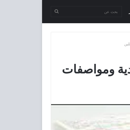
بحث
عن
amox في السعودية ومواصفات