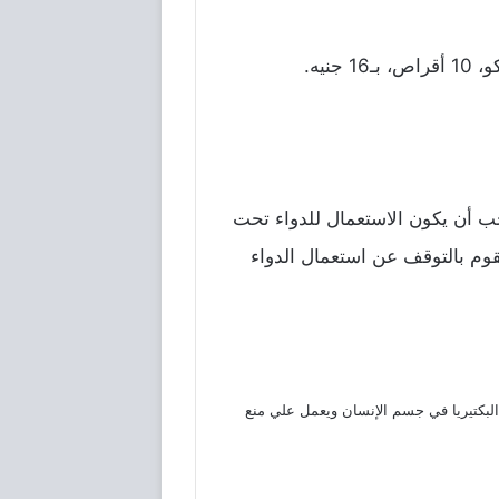
تركيز 500 مجم، 69 جنيه، ومن بدائله: كيونولوراكس، 10 أقراص بـ10 جنيه. سيبروفلوكساسين سيديكو، 10 أقراص، بـ16 جنيه.
جب أن يكون الاستعمال للدواء تحت
م بالتوقف عن استعمال الدواء
 البكتيريا في جسم الإنسان ويعمل علي منع