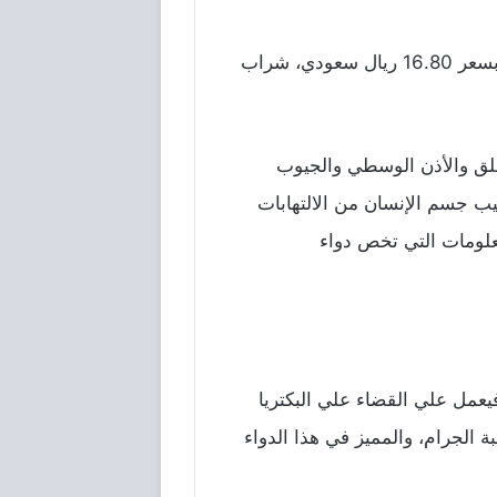
سعر مضاد حيوي Amoxil 500 في السعودية، شراب اموكسيل 125 مجم عبوة تحتوي علي 100 مل بسعر 16.80 ريال سعودي، شراب
حلق والأذن الوسطي والجيوب
صيب جسم الإنسان من الالتهابات
علومات التي تخص دواء
عمل علي القضاء علي البكتريا
الجرام، والمميز في هذا الدواء