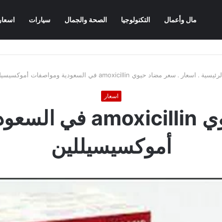
مال وأعمال
التكنولوجيا
الصحة والجمال
سيارات
اسعار
رئيسية
.
اسعار
.
سعر مضاد حيوي amoxicillin في السعودية ومواصفات أموكسيسيللين
اسعار
سعر مضاد حيوي icillin
أموكسيسيللين