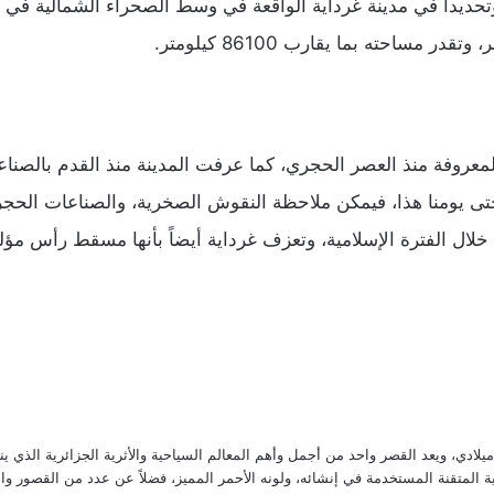
ر مساحته بما يقارب 86100 كيلومتر.
لمعروفة منذ العصر الحجري، كما عرفت المدينة منذ القدم بالصناع
ى يومنا هذا، فيمكن ملاحظة النقوش الصخرية، والصناعات الحجرية،
ال الفترة الإسلامية، وتعزف غرداية أيضاً بأنها مسقط رأس مؤل
تم تأسيس قصر غرداية في عام 1048 ميلادي، ويعد القصر واحد من أجمل وأهم المعالم السياحية والأثرية الجزائ
ة المتقنة المستخدمة في إنشائه، ولونه الأحمر المميز، فضلاً عن عدد من القصور وا