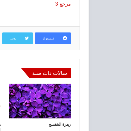
مرجع 3
فيسبوك
تويتر
مقالات ذات صلة
زهرة البنفسج
ه
ا