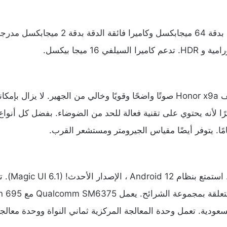
بدقة
64
ميجابكسل
وكاميرا
فائقة
الدقة
بدقة
2
ميجابكسل
مدرجة
رامية
و
HDR.
تدعم
كاميرا
السيلفي
16
ميجا
بيكسل
.
ف
Honor x9a
صوتًا
واضحًا
وقويًا
وخالي
من
الجهير
.
لا
يزال
بإمكا
ًا
لأنه
يحتوي
على
تقنية
فعالة
للحد
من
الضوضاء
.
بفضل
كل
أنواع
مًا
.
يتوفر
أيضًا
مقياس
الجيرومتر
ومستشعر
القرب
.
استمتع
بنظام
Android 12
،
الإصدار
الأحدث
! (Magic UI 6.1).
ت
تعلقة
بمجموعة
الشرائح
.
يعمل
Qualcomm SM6375
مع
Snapdragon 695
سعودية
.
تعمل
وحدة
المعالجة
المركزية
ثماني
النواة
ووحدة
معالج