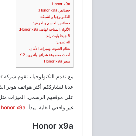
Honor x9a
خصائص Honor x9a:
التكنولوجيا والشبكة:
خصائص الجسم والعرض:
الألوان المتاحة لهاتف Honor x9a:
8 جيجا بايت رام:
آلة تصوير:
نظام الصوت وميزات الأمان:
أحدث مجموعة شرائح وأندرويد 12:
سعر Honor x9a
مع
تقدم
التكنولوجيا
،
تقوم
شركة
Honor
عدنا
لنشارككم
أكثر
هواتف
هونر
الذ
على
موقعهم
الرسمي
.
الميزات
مثل
غير
واقعي
للغاية
.
يبدأ
honor x9a سعر
Honor x9a