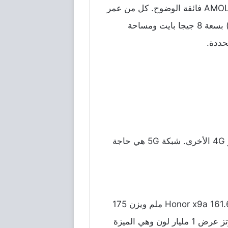
فائقة
الوضوح
.
كل
من
عمر
بسعة
8
جيجا
بايت
ومساحة
حددة
.
4G
الأخرى
.
شبكة
5G
هي
حاجة
ملم
ويزن
175
ز
عرض
1
مليار
لون
وهي
الميزة