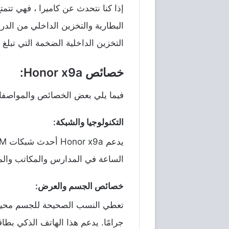
إذا
كنا
نتحدث
عن
كاميرا
،
فهي
تتمت
البطارية
والتخزين
الداخلي
من
الدر
التخزين
الداخلية
الضخمة
التي
تبلغ
خصائص Honor x9a:
فيما
يلي
بعض
الخصائص
والمواصف
التكنولوجيا والشبكة:
يدعم
Honor x9a
أحدث
شبكات
GSM
الساعة
في
المدارس
والمكاتب
وال
خصائص الجسم والعرض:
تعطي
النسب
الصحيحة
للجسم
محيط
جرامًا
.
يدعم
هذا
الهاتف
الذكي
بطاق