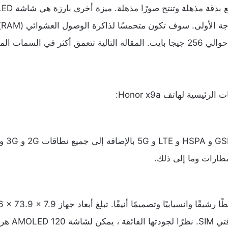
ع
بدقة
مذهلة
وتنتج
صورًا
مذهلة
.
ميزة
أخرى
بارزة
هي
شاشة
AMOLED
جة
الأولى
.
سوف
تكون
متحمسًا
لذاكرة
الوصول
العشوائي
(RAM)
حوالي
256
جيجا
بايت
.
المقالة
التالية
تتعمق
أكثر
في
السمات
الم
ات
الرئيسية
لهاتف
Honor x9a:
و
HSPA
و
LTE
و
5G
بالإضافة
إلى
جميع
نطاقات
2G
و
3G
و
مطارات
وما
إلى
ذلك
.
ًا
رشيقًا
وانسيابيًا
وتصميمًا
أنيقًا
.
تبلغ
أبعاد
جهاز
Honor x9a 161.6 × 73.9 × 7.9
تي
SIM.
نظرًا
لجودتها
الفائقة
،
يمكن
لشاشة
AMOLED 120
هرت