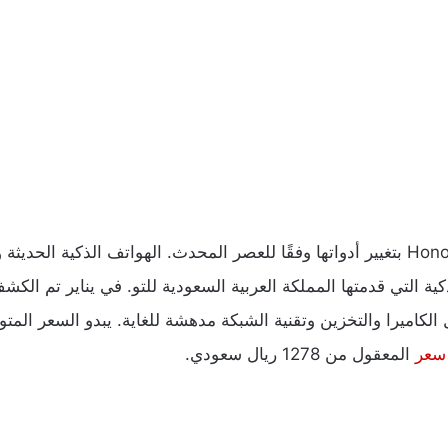
بتغيير
أدواتها
وفقًا
للعصر
المحدث
.
الهواتف
الذكية
الحديثة
و
كية
التي
قدمتها
المملكة
العربية
السعودية
للتو
.
في
يناير
تم
الكش
الكاميرا
والتخزين
وتقنية
الشبكة
مدهشة
للغاية
.
يبدو
السعر
المت
المعقول
من
1278
ريال
سعودي
.