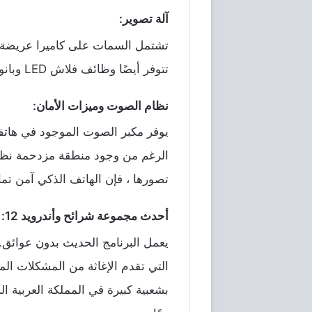
آلة تصوير:
تشتمل
السمات
على
كاميرا
عريضة
تتوفر
أيضًا
وظائف
فلاش
LED
وبانو
نظام الصوت وميزات الأمان:
يوفر
مكبر
الصوت
الموجود
في
هات
الرغم
من
وجود
منطقة
مزدحمة
نظر
تصورها
،
فإن
الهاتف
الذكي
آمن
تما
أحدث مجموعة شرائح وأندرويد 12:
يعمل
البرنامج
الحديث
بدون
عوائق
.
التي
تقدم
الإغاثة
من
المشكلات
الم
بشعبية
كبيرة
في
المملكة
العربية
ال