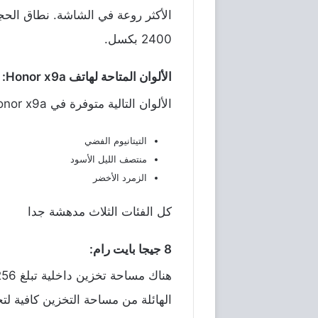
الأكثر
روعة
في
الشاشة
.
نطاق
الحج
2400
بكسل
.
الألوان المتاحة لهاتف Honor x9a:
الألوان
التالية
متوفرة
في
Honor x9a:
التيتانيوم
الفضي
منتصف
الليل
الأسود
الزمرد
الأخضر
كل
الفئات
الثلاث
مدهشة
جدا
8 جيجا بايت رام:
هناك
مساحة
تخزين
داخلية
تبلغ
256
الهائلة
من
مساحة
التخزين
كافية
لت