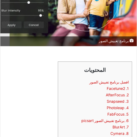
برنامج تغبيش الصور
المحتويات
افضل برنامج تغبيش الصور
1. Facetune2
2. AfterFocus
3. Snapseed
4. Photoleap
5. FabFocus
6. برنامج تغبيش الصور picsart
7. BlurArt
8. Cymera