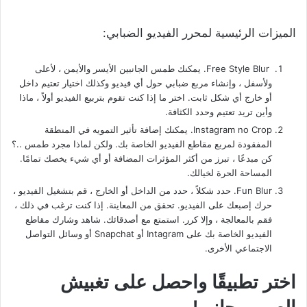
الميزات الرئيسية لمحرر الفيديو الضبابي:
Free Style Blur. يمكنك طمس الجانبين الأيسر والأيمن ، لأعلى
ولأسفل ، وإنشاء مربع ضبابي حول أي فيديو وكذلك اختيار تعتيم داخل
أو خارج أي شكل ثابت. اختر ما إذا كنت تقوم بتربيع الفيديو أولاً ، ماذا
وأين تريد تعتيم وحدد الكثافة.
Instagram no Crop. يمكنك إضافة تأثير التمويه في المنطقة
المفقودة لمربع مقاطع الفيديو الخاصة بك. ولكن لماذا مجرد طمس ..؟
كن مبدعًا ، تبرز من أكثر المؤثرات المضافة أو أي شيء يخصك تمامًا.
المساحة الحرة لخيالك.
Fun Blur. حدد شكلاً ، حدد من الداخل أو الخارج ، قم بتشغيل الفيديو ،
حرك إصبعك على الفيديو. تحقق من المعاينة. إذا كنت ترغب في ذلك ،
فقم بالمعالجة ، وإلا كرر. استمتع مع أصدقائك. شاهد وشارك مقاطع
الفيديو الخاصة بك على Intagram أو Snapchat أو وسائل التواصل
الاجتماعي الأخرى.
اختر تطبيقًا واحصل على تغبيش