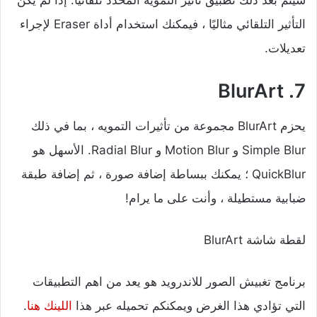
سيتم بعد ذلك تطبيق تأثير التمويه المحدد تلقائيًا. إذا لم يكن
التأثير التلقائي مثاليًا ، فيمكنك استخدام أداة Eraser لإجراء
تعديلات.
7. BlurArt
يحزم BlurArt مجموعة من تأثيرات التمويه ، بما في ذلك
Simple Blur و Motion Blur و Radial Blur. الأسهل هو
QuickBlur ؛ يمكنك ببساطة إضافة صورة ، ثم إضافة طبقة
ضبابية مستطيلة ، وأنت على ما يرام!
لقطة شاشة BlurArt
برنامج تغبيش الصور للاندرويد هو يعد من اهم التطبيقات
التي تؤادي هذا الغرض ويمكنكم تحميله عبر هذا
اللينك هنا
.