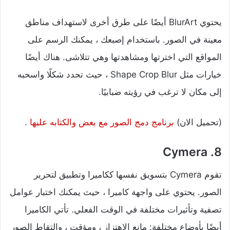
يحتوي BlurArt أيضًا على طرق أخرى لاستهداف مناطق
معينة في الصور. باستخدام إصبعك ، يمكنك الرسم على
المواقع التي اخترتها ومشاهدتها وهي تتلاشى. هناك أيضًا
خيارات مثل Shape Crop Blur ، حيث تحدد شكلًا واسحبه
إلى مكان لا ترغب في رؤيته ضبابيًا.
(تحميل الان)
برنامج دمج الصور مع بعض والكتابه عليها
.
8. Cymera
تقوم Cymera بتسويق نفسها ككاميرا وتطبيق لتحرير
الصور. يحتوي على واجهة كاميرا ، حيث يمكنك اختبار عوامل
تصفية وتأثيرات مختلفة في الوقت الفعلي. تأتي الكاميرا
أيضًا بأوضاع مختلفة: مانع الاهتزاز ، ومؤقت ، والتقاط الصور