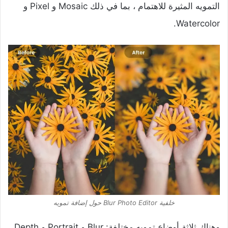
التمويه المثيرة للاهتمام ، بما في ذلك Mosaic و Pixel و
Watercolor.
خلفية Blur Photo Editor حول إضافة تمويه
وهناك ثلاثة أوضاع تمويه مختلفة: Blur و Portrait و Depth