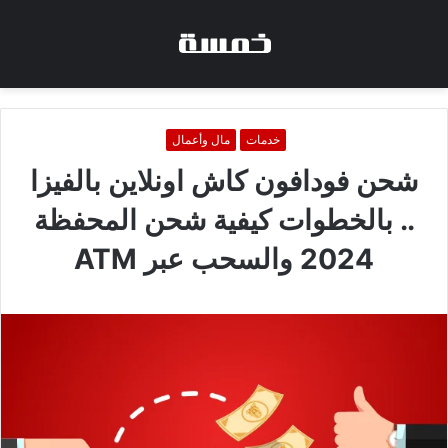
خدمات
مال وأعمال
شحن فودافون كاش اونلاين بالفيزا
.. بالخطوات كيفية شحن المحفظة
2024 والسحب عبر ATM