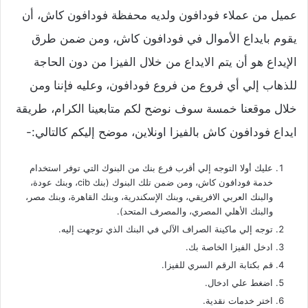
عميل من عملاء فودافون ولديه محفظة فودافون كاش، أن
يقوم بايداع الأموال في فودافون كاش، ومن ضمن طرق
الإيداع هو أن يتم الايداع من خلال الفيزا من دون الحاجة
للذهاب إلي أي فروع من فروع فودافون، وعليه فإننا ومن
خلال موقعنا خمسة سوف نوضح لكم متابعينا الكرام، طريقة
ايداع فودافون كاش بالفيزا اونلاين، موضح إليكم كالتالي:-
عليك أولا التوجه إلي أقرب فرع بنك من البنوك التي توفر استخدام
خدمة فودافون كاش، ومن ضمن تلك البنوك (بنك cib، وبنك عودة،
والبنك العربي الافريقي، وبنك الإسكندرية، وبنك القاهرة، وبنك مصر،
والبنك الأهلي المصري، والمصرف المتحد).
توجه إلي ماكينة الصراف الآلي في البنك الذي توجهت إليه.
ادخل الفيزا الخاصة بك.
قم بكتابة الرقم السري للفيزا.
اضغط علي ادخال.
اختر خدمات نقدية.