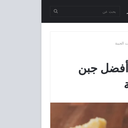
بحث
عن
 في مصر و أفضل جبن