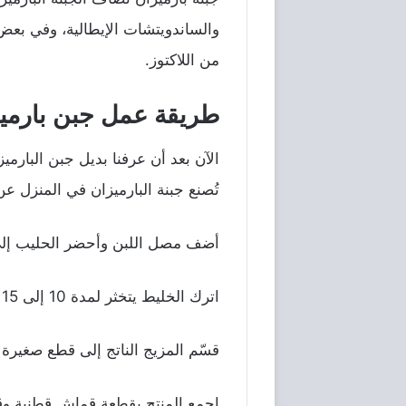
والساندويتشات الإيطالية، وفي بعض ا
من اللاكتوز.
طريقة عمل جبن بارمي
الآن بعد أن عرفنا بديل جبن البارم
تُصنع جبنة البارميزان في المنزل 
أضف مصل اللبن وأحضر الحليب إلى درجة حرارة 35 درجة مئوية ، ثم أضف منفحة الجبن ، وهو
اترك الخليط يتخثر لمدة 10 إلى 15 دقيقة.
قسّم المزيج الناتج إلى قطع صغيرة متساوية ، واتركه
اجمع المنتج بقطعة قماش قطنية و