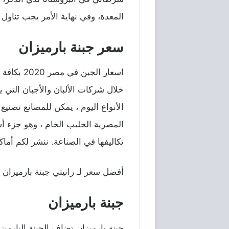
المعدة، وفي نهاية الأمر يجب تناول 
سعر جبنة بارميزان
اسعار الجبن في مصر 2020 بكافة أنواعها المختلفة بسبب ارتفاع
خلال شركات الألبان والأجبان التي 
الأنواع اليوم ، يمكن للمصانع تصن
المصرية الحليب الخام ، وهو جزء أ
تكاليفها في الصناعة. ننشر لكم أما
أفضل سعر لـ زانيتي جبنة بارميزان 80 ج من كارفور فى مصر هو 30.95 ج.
جبنة بارميزان
جبنة بارميزان تضاف الجبنة البارميز