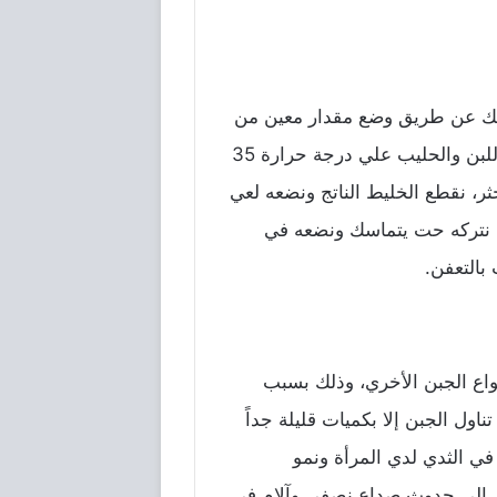
 ذلك عن طريق وضع مقدار معين من
اللبن البقري المنزوع من الدسم مع مقدار متساوي من اللبن البقري الكامل الدسم، ثم نضيف مصل اللبن والحليب علي درجة حرارة 35
ي يتم تخثر اللبن، نترك ذلك الخليط لمدة 15 دقيقة حتي يتخثر، نقطع الخليط الناتج ونضعه لعي
من ثم نتركه حت يتماسك ونضعه في
بالتعفن.
نواع الجبن الأخري، وذلك بسبب
اول الجبن إلا بكميات قليلة جداً
في الثدي لدي المرأة ونمو
ؤدي إلي حدوث صداع نصفي وآلام في