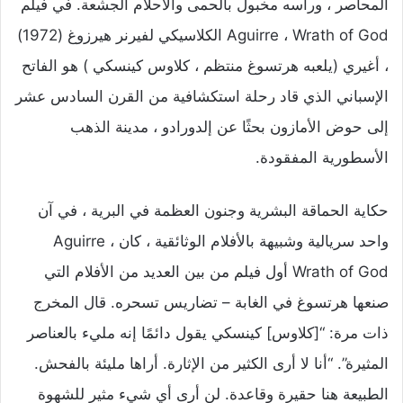
المحاصر ، ورأسه مخبول بالحمى والأحلام الجشعة. في فيلم
Aguirre ، Wrath of God الكلاسيكي لفيرنر هيرزوغ (1972)
، أغيري (يلعبه هرتسوغ منتظم ، كلاوس كينسكي ) هو الفاتح
الإسباني الذي قاد رحلة استكشافية من القرن السادس عشر
إلى حوض الأمازون بحثًا عن إلدورادو ، مدينة الذهب
الأسطورية المفقودة.
حكاية الحماقة البشرية وجنون العظمة في البرية ، في آن
واحد سريالية وشبيهة بالأفلام الوثائقية ، كان Aguirre ،
Wrath of God أول فيلم من بين العديد من الأفلام التي
صنعها هرتسوغ في الغابة – تضاريس تسحره. قال المخرج
ذات مرة: “[كلاوس] كينسكي يقول دائمًا إنه مليء بالعناصر
المثيرة”. “أنا لا أرى الكثير من الإثارة. أراها مليئة بالفحش.
الطبيعة هنا حقيرة وقاعدة. لن أرى أي شيء مثير للشهوة