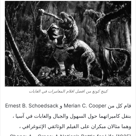
كينج كونغ من افضل افلام المغامرات في الغابات
قام كل من Merian C. Cooper و Ernest B. Schoedsack
بنقل كاميراتهما حول السهول والجبال والغابات في آسيا ،
وهما مثالان مبكران على الفيلم الوثائقي الإثنوغرافي ،