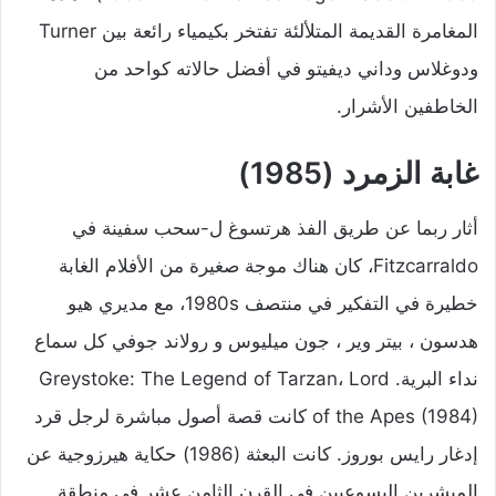
المغامرة القديمة المتلألئة تفتخر بكيمياء رائعة بين Turner
ودوغلاس وداني ديفيتو في أفضل حالاته كواحد من
الخاطفين الأشرار.
غابة الزمرد (1985)
أثار ربما عن طريق الفذ هرتسوغ ل-سحب سفينة في
Fitzcarraldo، كان هناك موجة صغيرة من الأفلام الغابة
خطيرة في التفكير في منتصف 1980s، مع مديري هيو
هدسون ، بيتر وير ، جون ميليوس و رولاند جوفي كل سماع
نداء البرية. Greystoke: The Legend of Tarzan، Lord
of the Apes (1984) كانت قصة أصول مباشرة لرجل قرد
إدغار رايس بوروز. كانت البعثة (1986) حكاية هيرزوجية عن
المبشرين اليسوعيين في القرن الثامن عشر في منطقة