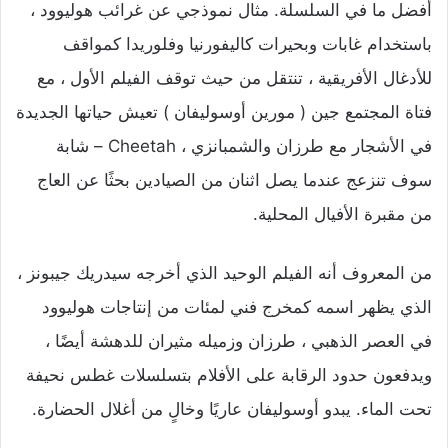
أفضل ما في السلسلة. مثال نموذجي عن غرائب ​​هوليوود ،
باستخدام غابات وبحيرات كاليفورنيا وفلوريدا كمواقف
للأدغال الأفريقية ، تنتقل من حيث توقف الفيلم الأول ، مع
فتاة المجتمع جين ( مورين أوسوليفان ) تعيش حياتها الجديدة
في الأشجار مع طرزان والشمبانزي ، Cheetah – شابة
سوف تنزعج عندما يصل اثنان من الصيادين بحثًا عن العاج
من مقبرة الأفيال المحلية.
من المعروف أنه الفيلم الوحيد الذي أخرجه سيدريك جيبونز ،
الذي يظهر اسمه كمخرج فني لمئات من إنتاجات هوليوود
في العصر الذهبي ، طرزان وزميله مثيران للدهشة أيضًا ،
ويدفعون حدود الرقابة على الأفلام بتسلسلات غطس نحيفة
تحت الماء. يبدو أوسوليفان عاريًا وخالٍ من أغلال الحضارة.