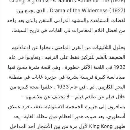
Grass: A Nation’s Battle for Life (1925) و Chang: A
Drama of the Wilderness ( 1927) ، الذي يجمع بين
لقطات المشاهدة والمشهد الدرامي المتقن والذي يعد واحد
من افضل افلام المغامرات في الغابات في تاريخ السينما.
بحلول الثلاثينيات من القرن الماضي ، تخلوا عن ادعاءاتهم
الضعيفة بالعلم للتركيز فقط على الترفيه ، وتعاونوا في عام
1932 في اللعبة الأكثر خطورة ، وهي قصة مثيرة يصبح فيها
صياد لعبة كبيرة فريسة بشرية في جزيرة غابات في منطقة
البحر الكاريبي. ثم ، في عام 1933 ، خلقوا ضجة كبيرة من
خلال فيلم عن طاقم فيلم – لا يختلف عن ملابسهم –
يسافرون إلى جزيرة الجمجمة الاستوائية لتعقب قرد عملاق
أسطوري. بعد صوت هدير العظام فوق مظلة الغابة ، يعد
ظهور King Kong لأول مرة من بين الأشجار أحد المداخل