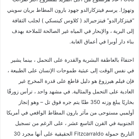
وتهورًا. يرسم فيتزكارالدو جهود بارون المطاط بريان سويني
“فيتزكارالدو” فيتزجيرالد ( كلاوس كينسكي ) لجلب الثقافة
إلى البرية ، والإبحار في المياه غير الصالحة للملاحة بهدف
بناء دار أوبرا في أعماق الغابة.
احتفاءً بالعاطفة البشرية والقدرة على التحمل ، بينما يشير
في نفس الوقت إلى عبثية طموحات الإنسان على الطبيعة ،
فإن فيلم هيرزوغ هو دليل قاطع على قدرة المخرج غير
العادية على التحمل والمثالية. في مشهد واحد ، ترأس زورقًا
بخاريًا يبلغ وزنه 350 طنًا يتم جره فوق تل – وهو إنجاز
أولمبي مستوحى من مآثر بارون المطاط الواقعي في أمريكا
الجنوبية في القرن التاسع عشر ، على الرغم من تسجيل
التاريخ حمولة Fitzcarraldo الحقيقية على أنها مجرد 30