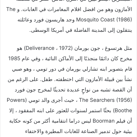
الأمازون وهو من افضل افلام المغامرات في الغابات. و The
Mosquito Coast (1986) وجد هاريسون فورد وعائلته
ينتقلون إلى المدينة الفاضلة في أمريكا الوسطى.
مثل هرتسوغ ، جون بورمان (Deliverance ، 1972) هو
مخرج كان دائمًا منجذبًا إلى الأماكن النائية ، وفي عام 1985
قام بتصوير ابنه تشارلي بورمان في دور تومي ، وهو صبي
نشأ بين قبيلة الأمازون التي اختطفته. طفل. على الرغم من
أن القصة تشبه من نواحٍ عديدة تحديثًا لمخرج جون فورد
The Searchers (1956) ، حيث أجرى والد تومي (Powers
Boothe) بحثًا استمر لسنوات للعثور على ابنه المفقود ، إلا
أن فيلم Boorman ليس دراما انتقامية أكثر من كونه حكاية
بيئية حول تدمير الصناعة للغابات المطيرة والاختفاء