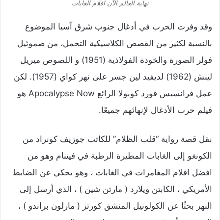
نهاية العالم الآن افلام الغابات
وقد وفرت الحرب في أدغال جنوب شرق آسيا الموضوع
بالنسبة لكثير من القصص الكلاسيكية التحمل، من صموئيل
فولر الصورة والخوذة الفولاذية (1951) و اللصوص ميريل
لينش (1962) لديفيد لين جسر على نهر كواي (1957). لكن
عمل فرانسيس فورد كوبولا الرائع Apocalypse Now هو
فيلم حرب الأدغال لإنهائهم جميعًا.
نقل قصة رواية “قلب الظلام” للكاتب جوزيف كونراد من
الكونغو إلى الغابات المطيرة الرطبة في فيتنام وهو من
افضل افلام المغامرات في الغابات ، وهو يحكي عن الضابط
الأمريكي ، الكابتن ويلارد ( مارتن شين ) ، الذي أرسل إلى
النهر بحثًا عن الكولونيل المنشق كورتز ( مارلون براندو ) ،