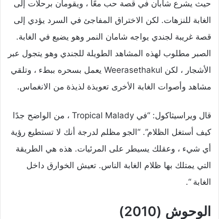
حيث يشرع شابان في قصة حب معًا ، ويقومان برحلات إلى
الغابة للنزهات. لكن الاختراق المفاجئ في السرد يؤدي إلى
قصة غريبة لجندي يواجه شامان النمر وهو يضيع في الغابة.
الصبر مطلوب لهذه المشاهد الطويلة للجندي وهو يتجول عبر
الأشجار ، لكن Weerasethakul يعمل بسحره ببطء ، وتلقي
مشاهد وأصوات الغابة الأخرى تعويذة لذيذة من الانغماس.
قال ويراسيثاكول: “في Tropical Malady ، من الواضح جدًا
كيف أستغل الظلام”. “الجو مظلم لدرجة أنك لا تستطيع رؤية
أي شيء ، وعقلك يسيطر على المرئيات. هذه هي الطريقة
التي يمتلك بها ظلام الغابة الناس. تعيش الخوارق داخل
الغابة “.
الوحوش (2010)