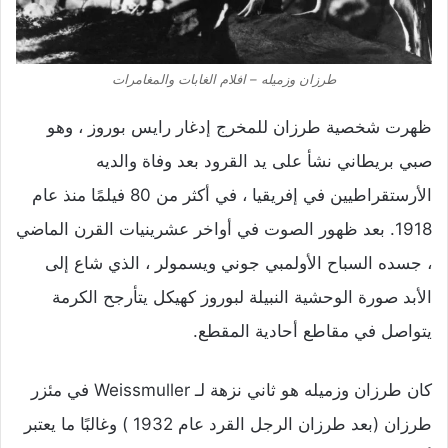
طرزان وزميله – افلام الغابات والمغامرات
ظهرت شخصية طرزان للمخرج إدغار رايس بوروز ، وهو
صبي بريطاني نشأ على يد القرود بعد وفاة والديه
الأرستقراطيين في إفريقيا ، في أكثر من 80 فيلمًا منذ عام
1918. بعد ظهور الصوت في أواخر عشرينيات القرن الماضي
، جسده السباح الأولمبي جوني ويسمولر ، الذي شاع إلى
الأبد صورة الوحشية النبيلة لبوروز كهيكل يتأرجح الكرمة
يتواصل في مقاطع أحادية المقطع.
كان طرزان وزميله هو ثاني نزهة لـ Weissmuller في مئزر
طرزان (بعد طرزان الرجل القرد عام 1932 ) وغالبًا ما يعتبر