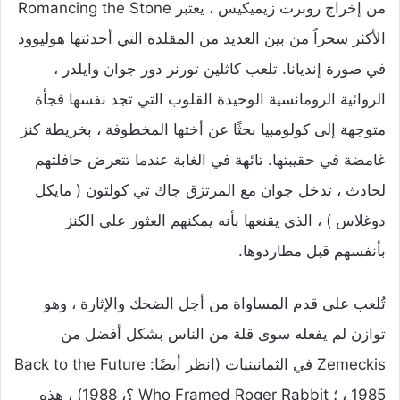
من إخراج روبرت زيميكيس ، يعتبر Romancing the Stone
الأكثر سحراً من بين العديد من المقلدة التي أحدثتها هوليوود
في صورة إنديانا. تلعب كاثلين تورنر دور جوان وايلدر ،
الروائية الرومانسية الوحيدة القلوب التي تجد نفسها فجأة
متوجهة إلى كولومبيا بحثًا عن أختها المخطوفة ، بخريطة كنز
غامضة في حقيبتها. تائهة في الغابة عندما تتعرض حافلتهم
لحادث ، تدخل جوان مع المرتزق جاك تي كولتون ( مايكل
دوغلاس ) ، الذي يقنعها بأنه يمكنهم العثور على الكنز
بأنفسهم قبل مطاردوها.
تُلعب على قدم المساواة من أجل الضحك والإثارة ، وهو
توازن لم يفعله سوى قلة من الناس بشكل أفضل من
Zemeckis في الثمانينيات (انظر أيضًا: Back to the Future
، 1985 ؛ Who Framed Roger Rabbit ؟، 1988) ، هذه