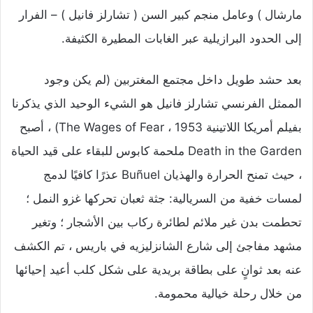
مارشال ) وعامل منجم كبير السن ( تشارلز فانيل ) – الفرار
إلى الحدود البرازيلية عبر الغابات المطيرة الكثيفة.
بعد حشد طويل داخل مجتمع المغتربين (لم يكن وجود
الممثل الفرنسي تشارلز فانيل هو الشيء الوحيد الذي يذكرنا
بفيلم أمريكا اللاتينية The Wages of Fear ، 1953) ، أصبح
Death in the Garden ملحمة كابوس للبقاء على قيد الحياة
، حيث تمنح الحرارة والهذيان Buñuel عذرًا كافيًا لدمج
لمسات خفية من السريالية: جثة ثعبان تحركها غزو النمل ؛
تحطمت بدن غير ملائم لطائرة ركاب بين الأشجار ؛ وتغير
مشهد مفاجئ إلى شارع الشانزليزيه في باريس ، تم الكشف
عنه بعد ثوانٍ على بطاقة بريدية على شكل كلب أعيد إحيائها
من خلال رحلة خيالية محمومة.