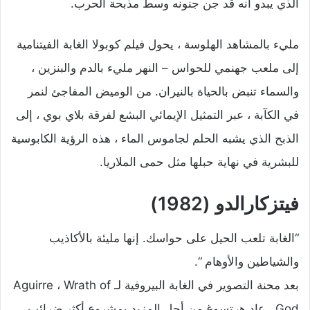
الذي يبدو أنه قد جن جنونه وسط مذبحة الحرب.
مليء بالمشاهد الهلوسة ، يحول فيلم كوبولا الغابة الفيتنامية
إلى ملعب جهنمي للحواس – النهر مليء بالدم والبنزين ،
والسماء تنبض بالحياة بالنيران. من الوميض المفاجئ لنمر
في الكآبة ، عبر التمثيل الإيمائي البشع لفرقة بلاي بوي ، إلى
الذبح الذي يشبه الحلم لجاموس الماء ، هذه الرؤية الكابوسية
للبشرية في نهاية حبلها مثل حمى الملاريا.
فيتزكارالدو (1982)
“الغابة تلعب الحيل على حواسك. إنها مليئة بالأكاذيب
والشياطين والأوهام “.
بعد محنة التصوير في الغابة البيروفية لـ Aguirre ، Wrath of
God ، عاد هرتسوغ من أجل المزيد بمشروع أكثر ضرائب