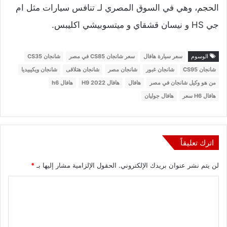
الحجم، وهي في السوق المصري لـ تنافس سيارات مثل ام
جي HS و نيسان قشقاي و ميتسوبيشي اكليبس.
الوسوم
سعر سيارة هافال
سعر شانجان CS85 في مصر
شانجان CS35
شانجان CS95
شانجان غبور
شانجان مصر
شانجان هتلاقى
شانجان ويكيبيديا
من هو وكيل شانجان في مصر
هافال
هافال 2022 H9
هافال h6
هافال H6 سعر
هافال جوليان
اترك تعليقاً
لن يتم نشر عنوان بريدك الإلكتروني.
الحقول الإلزامية مشار إليها بـ
*
ا
ل
ت