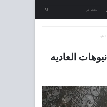
بحث
عن
نواع البانيوهات العاديه