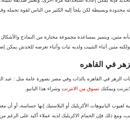
حديد فإنه يمكن إعادة استخدامه مرة أخرى، وتعتبر صديقة للبيئة
 محدودة وبسيطة لكن يلجأ إليه الكثير من الناس لقوة تحمله وقو
يز بأنه متين، ويتميز بمساعدة مجموعة مختارة من النماذج والأشكال
ولكنه متين أثناء التثبيت ولديه ثبات وأثناء تعرضه للخدش يمكن إ
لزهر في القاهره
يوهات الزهر في القاهره بالذات وفي مصر بصورة عامة مثل : عبد ال
انترنت ويمكنك
تسوق من الانترنت
وشراء هذا البانيو.
بة لعيوب البانيوهات الأكريليك أو البلاستيك إنها حساسة، أو أن 
يب، ومع ذلك فإن الحمام الاكريليك لديه عملاء أكيد على الرغم من