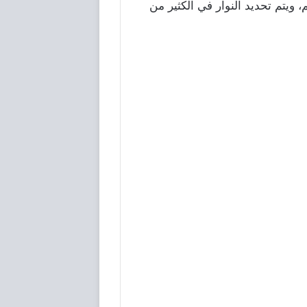
ه الأحجام كالاتي تسعين سم و 80 سم ومائة سم، ومائة عشرة سم و 70 سم و120 سم، ويتم تحديد النوار في الكثير من