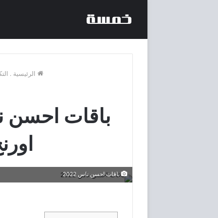
الرئيسية
.
التك
اورن
باقات احسن ناس 2022