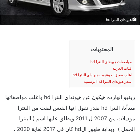
هيونداى النترا hd
المحتويات
مواصفات هيونداى النترا hd
فئات العربية
اغلب مميزات وعيوب هيونداى النترا hd
سعر هيونداى النترا hd الرسميه
ريفيو انهارده هيكون عن هيونداى النترا hd واغلب مواصفاتها
مبدأيا، النترا hd نقدر نقول انها الفيس ليفت من الينترا
موديلات من 2007 ل 2011 ويطلق عليها اسم ( الينترا
الجمل ) وبداية ظهور الhd كان فى 2017 لغاية 2020 .