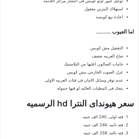
توكيل غبور اوتو كويس فى انتشار مراكز الخدمه
استهلاك البنزين معقول
اعادة بيع كويسه
اما العيوب ……….
التقفيل مش كويس
صاج العربيه ضعيف
خامات الصالون اغلبها من البلاستيك
عزل الصوت الخارجى مش كويس
عدم توفر وسائل الامان فى فئات العربيه الاولى
بتحك فى المطبات العاليه لو فيها حموله
سعر هيونداى النترا hd الرسميه
فئه اولى..240 الف جنيه
فئه تانيه .246 الف جنيه
فئه تالته..258 الف جنيه