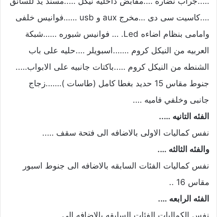
…..جراب نضاره ….مقابض داخليه نيكل …..مسند يد للسائق
….كاسيت سى دى …مخرج aux و usb ……فوانيس خلفى
وامامى بنظام اضاءه Led. … فوانيس شبوره ……شبكة
العربيه من النيكل كروم …….اسبويلر ….حليه على باب
الشنطه من النيكل كروم …..باكتات جانبيه على الابواب…..
جنوط مقاس 15 حديد بغطا كامل (طاسات )…….زجاج
جانبى وخلفي فاميه ….
الفئه التانيه …..
نفس كماليات الاولى بالاضافه الى فتحة سقف …..
والفئه الثالثه ….
نفس كماليات الفئات السابقه بالاضافه الى جنوط اسبور
مقاس 16 ..
الفئه الرابعه ….
نفس الكماليات الفئات السابقه بالاضافه الى