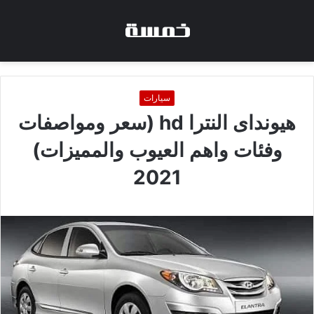
سيارات
هيونداى النترا hd (سعر ومواصفات
وفئات واهم العيوب والمميزات)
2021