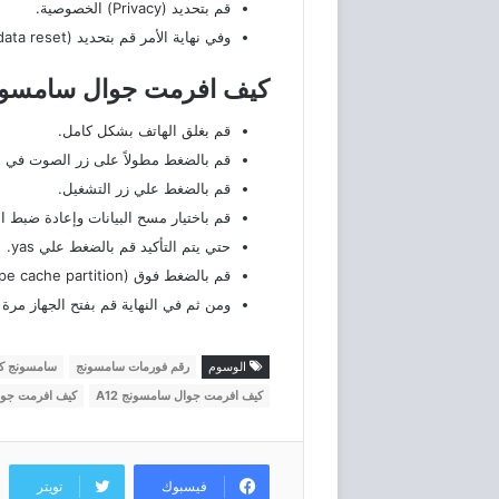
قم بتحديد (Privacy) الخصوصية.
وفي نهاية الأمر قم بتحديد (Factory data reset) إعادة ضبط المصنع، سوف يتم عمل فورمات للجهاز.
كيف افرمت جوال سامسونج
قم بغلق الهاتف بشكل كامل.
قم بالضغط مطولاً على زر الصوت في نفس ال
قم بالضغط علي زر التشغيل.
قم باختيار مسح البيانات وإعادة ضبط ال
حتي يتم التأكيد قم بالضغط علي yas.
قم بالضغط فوق (wipe cache partition) حتي يكمل الإجراءات.
ومن ثم في النهاية قم بفتح الجهاز مرة
الوسوم
رقم فورمات سامسونج
سامسونج كل
كيف افرمت جوال سامسونج A12
كيف افرمت جوال
فيسبوك
تويتر