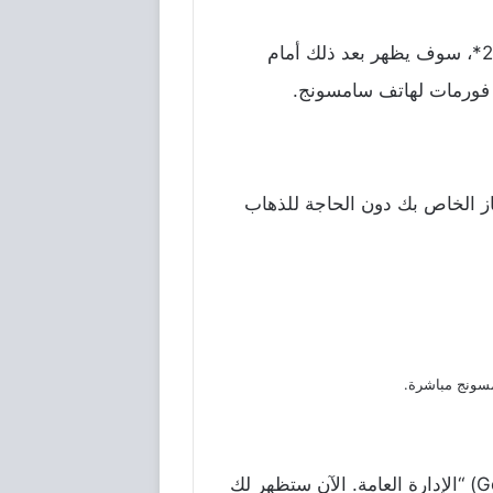
يتم الدخول على لوحة المفاتيح، ثم القيام بكتابة رقم إعادة ضبط المصنع وهو هذا الكود #3855*2767*، سوف يظهر بعد ذلك أمام
 فورمات لهاتف سامسونج.
ز الخاص بك دون الحاجة للذهاب
اختر (Settings) “قائمة الإعدادات” الموجودة بهاتفك السامسونج. ثم اضغط (General Management) “الإدارة العامة. الآن ستظهر لك