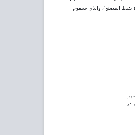
Rese) “إعادة تعيين”، أخيراً، اضغط على خيار (Factory data reset) “إعادة ضبط المصنع”، والذي سيقوم