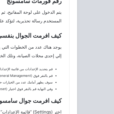
رقم فورمات سامسونج
المستخدم رسالة تحذيرية، لتؤكد ع
كيف افرمت الجوال بنفسي
يوجد هناك عدد من الخطوات التي ي
إلي إحدى محلات الصيانة، وتلك ال
قم بتحديد الإعدادات من قائمة الإعدا
قم بالنقر فوق (General Management) الإدارة العامة.
سوف يظهر أمامك عدد من الخيارات حدد منهم (Reset) 
وفي النهاية قم بالنقر فوق اختيار (Factory data reset) إعادة ضبط المصنع، وبالتالي سوف يتم عمل فورمات لجهاز السامسونج مباشرة.
كيف افرمت جوال سامسونج