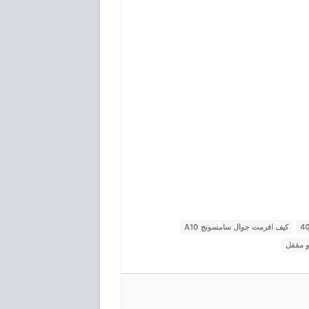
كيف افرمت جوال سامسونج A10
 مقفل