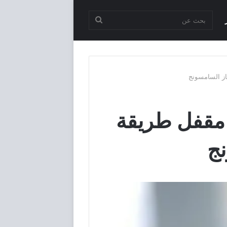
بحث
عن
ال سامسونج 2024 وهو مقفل طريقة
ج