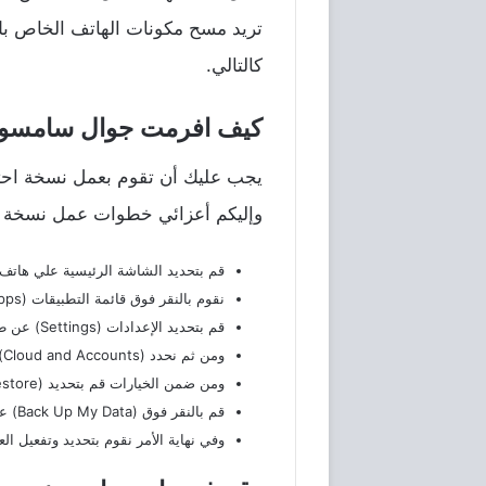
تريد مسح مكونات الهاتف الخاص بك
كالتالي.
كيف افرمت جوال سامسون
يجب عليك أن تقوم بعمل نسخة احتيا
وإليكم أعزائي خطوات عمل نسخة عل
قم بتحديد الشاشة الرئيسية علي هاتف
نقوم بالنقر فوق قائمة التطبيقات (Apps) التي توجد علي الشاشة الرئيسية.
قم بتحديد الإعدادات (Settings) عن طريق القائمة التطبيقات.
ومن ثم نحدد (Cloud and Accounts) كلاود والحسابات.
ومن ضمن الخيارات قم بتحديد (Backup and Restore) النسخ الاحتياطي وإعادة الضبط.
قم بالنقر فوق (Back Up My Data) عمل نسخة احتياطية من بيانات، حتي يظهر أمامك (Google Drive) التي توجد علي (Google Account) حساب جوجل.
وفي نهاية الأمر نقوم بتحديد وتفعيل الع