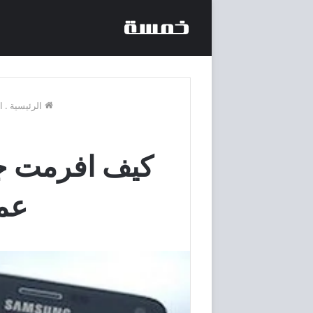
الرئيسية
.
ا
عم