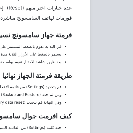
فورمات لهاتف السامسونج مباشرة.
فرمتة جهاز سامسونج نسي
في البداية نقوم بالضغط المستمر عل
نستمر بالضغط على الأزرار الثلاثة مدة 
بعد ظهور شاشة الاختبار نقوم بواسطة
طريقة فرمتة الجهاز نهائيا
قم بتحديد (Settings) من قائمة الإعدادات التي توجد في هاتفك السامسونج.
ومن ثم حدد (Backup and Restore) النسخ الاحتياطي وإعادة التعيين، وهذا حتي يتم حفظ البيانات الخاصة بك الموجود بالجهاز.
وفي النهاية قم بتحديد (Factory data reset) إعادة ضبط المصنع، مما يؤدي إلي عمل فورمات لجهاز السامسونج بشكل مباشر.
كيف افرمت جوال سامسونج
حدد كلمة (Settings) من القائمة المتواجدة علي جهاز السامسونج.