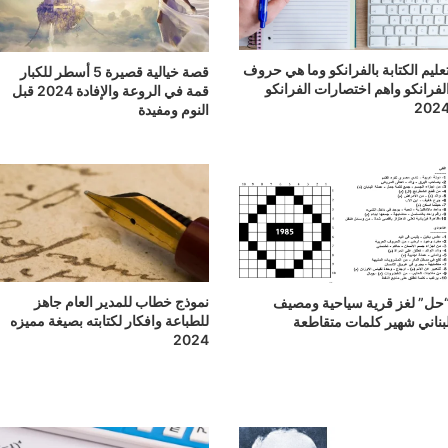
عليم الكتابة بالفرانكو وما هي حروف
قصة خيالية قصيرة 5 أسطر للكبار
لفرانكو واهم اختصارات الفرانكو
قمة في الروعة والإفادة 2024 قبل
202
النوم ومفيدة
نموذج خطاب للمدير العام جاهز
حل” لغز قرية سياحية ومصيف
للطباعة وافكار لكتابته بصيغة مميزه
بناني شهير كلمات متقاطعة
2024