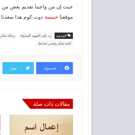
حيث إن من واجبنا تقديم بعض من عب
موقعنا
خمسة
دوت كوم هذا سعدنا ب
الوسوم
رد على الجهود المبذولة
رسالة شكر ع
كلمة شكر وتقدير لضابط
فيسبوك
تويتر
مقالات ذات صلة