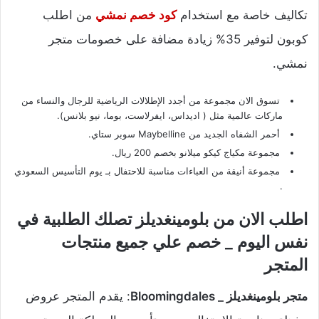
تكاليف خاصة مع استخدام
كود خصم نمشي
من اطلب
كوبون لتوفير 35% زيادة مضافة على خصومات متجر
نمشي.
تسوق الان مجموعة من أجدد الإطلالات الرياضية للرجال والنساء من
ماركات عالمية مثل ( اديداس، ايفرلاست، بوما، نيو بلانس).
أحمر الشفاه الجديد من Maybelline سوبر ستاي.
مجموعة مكياج كيكو ميلانو بخصم 200 ريال.
مجموعة أنيقة من العباءات مناسبة للاحتفال
بـ يوم التأسيس السعودي
.
اطلب الان من بلومينغديلز تصلك الطلبية في
نفس اليوم _ خصم علي جميع منتجات
المتجر
متجر بلومينغديلز _ Bloomingdales
: يقدم المتجر عروض