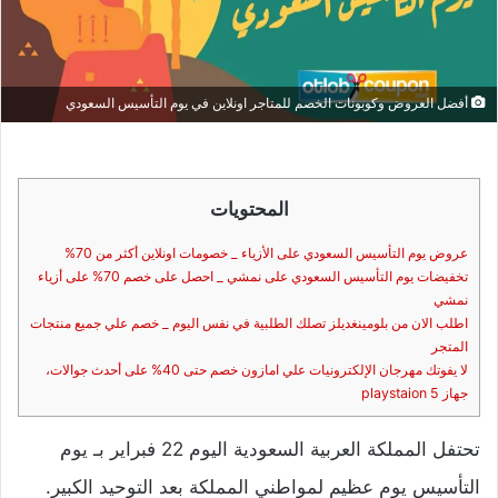
أفضل العروض وكوبونات الخصم للمتاجر اونلاين في يوم التأسيس السعودي
المحتويات
عروض يوم التأسيس السعودي على الأزياء _ خصومات اونلاين أكثر من 70%
تخفيضات يوم التأسيس السعودي على نمشي _ احصل على خصم 70% على أزياء
نمشي
اطلب الان من بلومينغديلز تصلك الطلبية في نفس اليوم _ خصم علي جميع منتجات
المتجر
لا يفوتك مهرجان الإلكترونيات علي امازون خصم حتى 40% على أحدث جوالات،
جهاز playstaion 5
تحتفل المملكة العربية السعودية اليوم 22 فبراير
بـ يوم
التأسيس
يوم عظيم لمواطني المملكة بعد التوحيد الكبير.