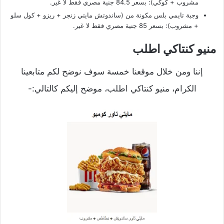
مشروب + كوكي): بسعر 84.5 جنية مصري فقط لا غير.
وجبة تايمي بلس مكونة من (ساندوتش مايتي زنجر + ريزو + كول سلو
+ مشروب): بسعر 85 جنية مصري فقط لا غير.
منيو كنتاكي اطلب
إننا ومن خلال موقعنا خمسة سوف نوضح لكم متابعينا
الكرام، منيو كنتاكي اطلب، موضح إليكم كالتالي:-