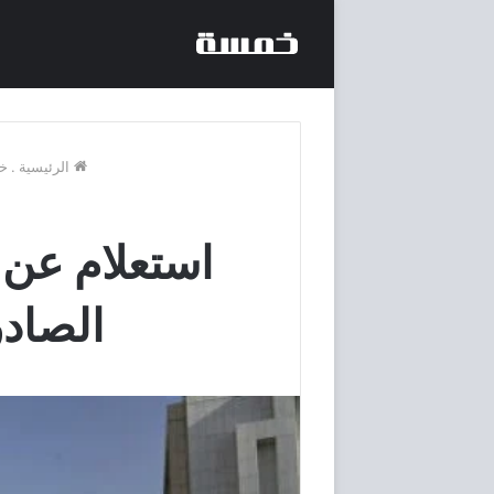
الرئيسية
.
خ
استعلام عن 
الصادر 1445 هـ + رقم السجل