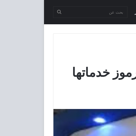
بحث
عن
موز خدماتها