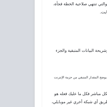
والتي تنتهي صلاحية الخطة فجأة،
يت.
ريحة البيانات المتبقية والجزء
بك، اطلب (#2*1422*). ستحصل بعد ذلك على إشعار يوضح المقدار المتبقي من حزمة الإنترنت
 مباشر فكل ما عليك فعله هو
رقم الموحد التالي، (900)، أو من علي الرقم التالي، (0560101100)، عن طريق أي شبكة أخري غير موبايلي،