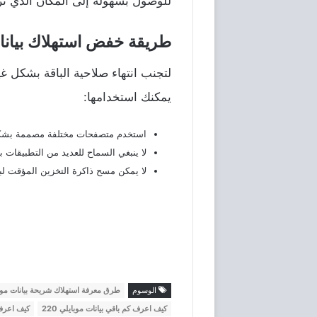
للوصول بسهولة إلى المكان الذي تر
طريقة خفض استهلاك بيانا
لتجنب انتهاء صلاحية الباقة بشكل غ
يمكنك استخدامها:
استخدم متصفحات مختلفة مصممة بشك
لا ينبغي السماح للعديد من التطبيقات ب
لا يمكن مسح ذاكرة التخزين المؤقت لبي
الوسوم
طرق معرفة استهلاك شريحة بيانات موب
كيف اعرف كم باقي بيانات موبايلي 220
كيف اعرف ك