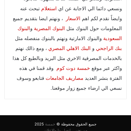
ونسعي دائما الي الاجابة عن اي
استعلام
تبحث عنه
وايضاً نقدم لكم اهم
الاسعار
، ونهتم ايضا بتقديم جميع
المعلومات حول البنوك مثل
البنوك المصرية
و
البنوك
السعودية
والبنوك الامارتية ونهتم بالبنوك منفصله مثل
بنك الراجحي
و
البنك الاهلي المصري
، ومع ذالك نهتم
بالخدمات المصرفية الاخري مثل البريد وبالطبع كل هذا
واكثر عبر موقع
خمسة دوت كوم
وقد قمنا في هذه
الفترة بنشر العديد
مصاريف الجامعات
فتابعو وسوف
نسعي الي ارضاء جميع زوار موقعنا.
جميع الحقوق محفوظة ©
خمسة
2025
من نحن
اتصل بنا والاعلان