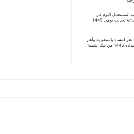
رجية
ب المستعمل اليوم في
ة تحديث يومي 1445
ر للنساء بالسعودية وأهم
متطلباته ومتى يبدأ سداده 1445 من بنك التنمية