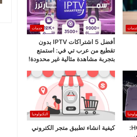
دمات
خدمات
أفضل 5 اشتراكات IPTV بدون
تقطيع من عرب تي في: استمتع
بتجربة مشاهدة مثالية غير محدودة!
ولوجيا
التكنولوجيا
مراجعة HONOR Magic7 RSR:
كيفية انشاء تطبيق متجر الكتروني
في