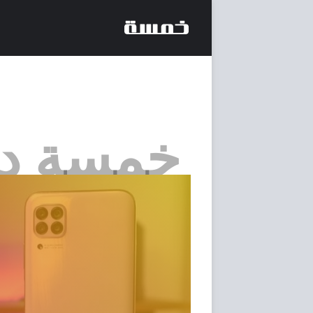
خمسة د