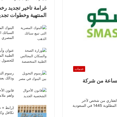
المنتهية وخطوات تجدي
البنوك ال
السبائك ا
المصري
عنوان وأي
الطبية ا
للحصول ع
خدمات
رسوم التح
وذالك بعد
الساعة من شركة
واهم ملام
لعقاري من شخص لآخر
1 في السعودية
(رابط + ط
تكافل وكرامة 2024 وزارة ال