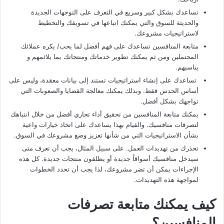
تساعدك بشكل كبير وسريع في التعرف على التوجهات الجديدة
والحديثة للسوق والتي يمكنك اتباعها في تسويقك والتخطيط
لاستراتيجيات مشروعك.
متابعة المنافسين تساعدك على فهم أفضل لما يحب/ يكره عملائك
المحتملين ومن ثم يمكنك تطوير خدماتك ومنتجاتك بما يلائمهم و
يناسبهم.
تساعدك على إنشاء استراتيجيات تستند إلى بيانات معقدة، وليس على
أساس الحدس فقط. وبذلك يمكنك معالجة القضايا والصعوبات التي
تواجهك بشكل أفضل.
يمكنك متابعة المنافسين من تحقيق أداء تجاري أفضل من خلال انتباهك
لتصرفات منافسيك. والقيام بهذا يساعدك على اتخاذ خيارات واعية
بشأن الاستراتيجيات التي من شأنها تعزيز وضع مشروعك في السوق.
تحذرك من تهديدات العمل. على سبيل المثال، يجب أن تعرف متى
سيدخل منافسيك أسواقاً جديدة أو يطلقون منتجات جديدة. كل هذه
الإجراءات يمكن أن تضر مشروعك، لذا يجب أن تحدد الخطوات
لمواجهة هذه التهديدات.
كيف يمكنك متابعة تصرفات
المنافسين؟