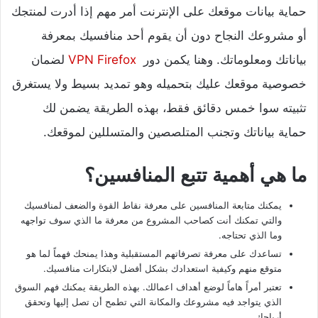
حماية بيانات موقعك على الإنترنت أمر مهم إذا أدرت لمنتجك
أو مشروعك النجاح دون أن يقوم أحد منافسيك بمعرفة
بياناتك ومعلوماتك. وهنا يكمن دور
VPN Firefox
لضمان
خصوصية موقعك عليك بتحميله وهو تمديد بسيط ولا يستغرق
تثبيته سوا خمس دقائق فقط، بهذه الطريقة يضمن لك
حماية بياناتك وتجنب المتلصصين والمتسللين لموقعك.
ما هي أهمية تتبع المنافسين؟
يمكنك متابعة المنافسين على معرفة نقاط القوة والضعف لمنافسيك
والتي تمكنك أنت كصاحب المشروع من معرفة ما الذي سوف تواجهه
وما الذي تحتاجه.
تساعدك على معرفة تصرفاتهم المستقبلية وهذا يمنحك فهماً لما هو
متوقع منهم وكيفية استعدادك بشكل أفضل لابتكارات منافسيك.
تعتبر أمراً هاماً لوضع أهداف اعمالك. بهذه الطريقة يمكنك فهم السوق
الذي يتواجد فيه مشروعك والمكانة التي تطمح أن تصل إليها وتحقق
أرباحك.