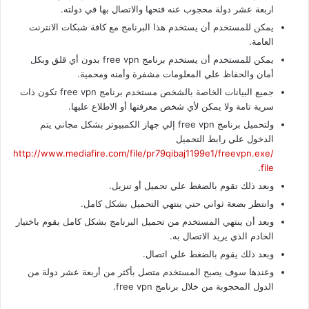
اربعة عشر دولة محجوب عنه فتحها والاتصال بها في دولته.
يمكن للمستخدم أن يستخدم هذا البرنامج مع كافة شبكات الانترنت
العامة.
يمكن للمستخدم أن يستخدم برنامج free vpn بدون أي قلق وبكل
أمان والحفاظ علي المعلومات مشفرة وأمنه ومحمية.
جميع البيانات الخاصة بالشخص مستخدم برنامج free vpn تكون ذات
سرية تامة ولا يمكن لأي شخص معرفتها أو الاطلاع عليها.
ولتحميل برنامج free vpn إلي جهاز الكمبيوتر بشكل مجاني يتم
الدخول علي رابط التحميل
http://www.mediafire.com/file/pr79qibaj1199e1/freevpn.exe/
.
file
وبعد ذلك تقوم بالضغط علي تحميل أو تنزيل.
وانتظر بضعة ثواني حتي ينتهي التحميل بشكل كامل.
وبعد أن ينتهي المستخدم من تحميل البرنامج بشكل كامل يقوم باختيار
الخادم الذي يريد الاتصال به.
وبعد ذلك يقوم بالضغط علي اتصال.
وعندها سوف يصبح المستخدم متصل بأكثر من أربعة عشر دولة من
الدول المحجوبة من خلال برنامج free vpn.