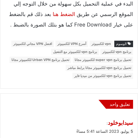
البدء في عملية التحميل بكل سهولة من خلال التوجه إلي
الموقع الرسمي عن طريق
الضغط هنا
بعد ذلك قم بالضغط
على خيار Free Download كما هو بتلك الصورة بالضبط .
الوسوم
vpn للكمبيوتر
أسرع VPN للكمبيوتر
افضل VPN مجاني للكمبيوتر
برنامج vpn للكمبيوتر
برنامج vpn للكمبيوتر مع التفعيل
تحميل برنامج super vpn للكمبيوتر مجانا
تحميل برنامج Urban VPN للكمبيوتر مجانا
تحميل برنامج vpn للكمبيوتر مجانا برابط مباشر
تحميل برنامج vpn للكمبيوتر من ميديا فاير
تعليق واحد
ي
سيدابوخلود
:
ق
5 يوليو، 2023 الساعة 5:41 مساءً
و