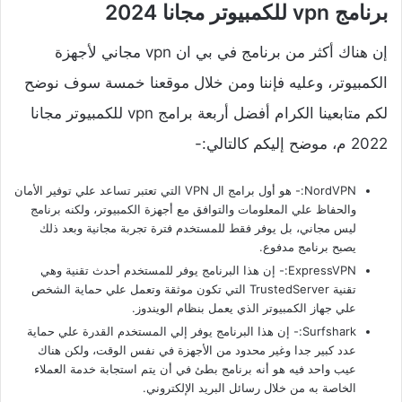
برنامج vpn للكمبيوتر مجانا 2024
إن هناك أكثر من برنامج في بي ان vpn مجاني لأجهزة
الكمبيوتر، وعليه فإننا ومن خلال موقعنا خمسة سوف نوضح
لكم متابعينا الكرام أفضل أربعة برامج vpn للكمبيوتر مجانا
2022 م، موضح إليكم كالتالي:-
NordVPN:- هو أول برامج ال VPN التي تعتبر تساعد علي توفير الأمان
والحفاظ علي المعلومات والتوافق مع أجهزة الكمبيوتر، ولكنه برنامج
ليس مجاني، بل يوفر فقط للمستخدم فترة تجربة مجانية وبعد ذلك
يصبح برنامج مدفوع.
ExpressVPN:- إن هذا البرنامج يوفر للمستخدم أحدث تقنية وهي
تقنية TrustedServer التي تكون موثقة وتعمل علي حماية الشخص
علي جهاز الكمبيوتر الذي يعمل بنظام الويندوز.
Surfshark:- إن هذا البرنامج يوفر إلي المستخدم القدرة علي حماية
عدد كبير جدا وغير محدود من الأجهزة في نفس الوقت، ولكن هناك
عيب واحد فيه هو أنه برنامج بطئ في أن يتم استجابة خدمة العملاء
الخاصة به من خلال رسائل البريد الإلكتروني.