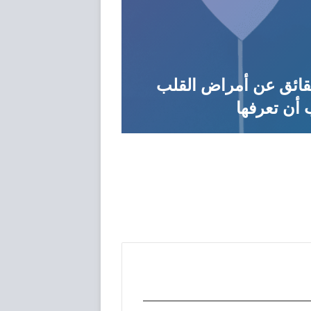
مراجعة HONOR Magic7
هل عملية الرباط
RSR: لماذا يعد مغيرًا لقواعد
خطيرة؟ ما الذي
 في عام 2025؟
تعرفه قبل اتخاذ 