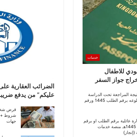
خدمات
دي للاطفال
خراج جواز السفر
الضرائب العقارية على
عليكم” من يدفع ضريبة
يجة المراجعة تحت الدراسة
والاستعلام عن المقطوعه برقم الطلب 1445 ورقم
شروط + 
ة عائلية برقم الطلب او برقم
جهات
الهوية للمقيمين لعام 1445هـ منصة خدمات
 (إنجاز)