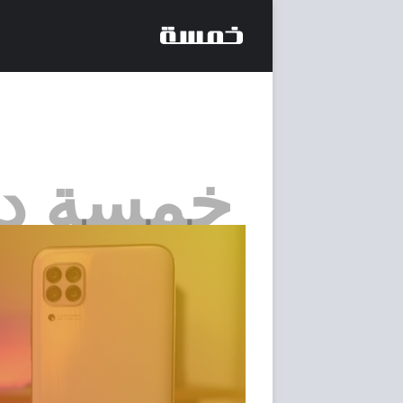
خمسة د