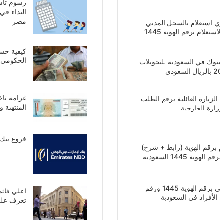
البداء ف
مصر
ري استعلام بالسجل المدني
كيفية حسا
الحكومي فى
بنوك في السعودية للتحويلات
الزيارة العائلية برقم الطلب
المنتهية 
ارة الخارجية
فروع بنك 
م برقم الهوية (رابط + شرح)
ة 1445 السعودية
معرفة العنوان الوطني برقم الهوية 1445 ورقم
الأفراد في السعودية
تعرف علي 