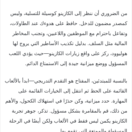
من الضروري أن ننظر إلى الكازينو كوسيلة للتسلية، وليس
كمصدر مضمون للدخل. حافظ على هدوءك عند الطاولات،
وتفاعل باحترام مع الموظفين واللاعبين، وتجنب المخاطر
المالية مثل السلف. بدليل تكذيب الأساطير التي يروج لها
هوليوود، ركز على واقع زيارات الكازينو—حيث يؤدي اللعب
المسؤول ووضع ميزانية جيدة إلى الاستمتاع الدائم.
بالنسبة للمبتدئين، المفتاح هو التقدم التدريجي—ابدأ بالألعاب
القائمة على الحظ ثم انتقل إلى الخيارات القائمة على
المهارة. حدد ميزانية، وكن حذرًا في استهلاك الكحول، والأهم
من ذلك، قم بالمقامرة بشكل مسؤول. تذكر، جوهر تجربة
الكازينو يكمن ليس فقط في الألعاب ولكن أيضًا في الرحلة
المسؤولة والممتعة التي تقوم بها.