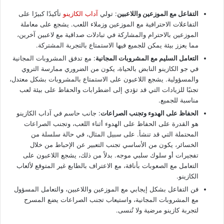
التفاعل مع الموزعين واللاعبين
: تولي
آداب الكازينو
تأكيدًا كبيرًا على
التفاعلات الاحترافية مع الموزعين وزملاء اللعب. يشجع على معاملة
الموزعين بالاحترام والمشاركة في تبادلات صداقية مع لاعبين آخرين،
مما يعزز بيئة يمكن للجميع فيها الاستمتاع بالتجربة المشتركة.
التعامل السليم مع المشروبات المجانية
: مع تدفق المشروبات المجانية
في جو الكازينو النابض بالحياة، يكون من الضروري ممارسة التروي
والمسؤولية. يشجع اللاعبون على الاستمتاع بالمشروبات بشكل معتدل،
تجنبًا للزيادات التي قد تؤدي إلى اضطرابات والحفاظ على بيئة لعب
مناسبة للجميع.
الحفاظ على الهدوء وتجنب الصراعات
: جانب حاسم في آداب الكازينو
هو القدرة على الحفاظ على الهدوء أثناء اللعب، وتجنب الصراعات
المحتملة التي قد تنشأ. على سبيل المثال، في حالة سلسلة من
الخسائر، يكون من الأساسي تجنب التعبير عن الإحباط من خلال
تفجيرات أو سلوك سلبي موجه. بدلاً من ذلك، يشجع اللاعبون على
التعامل مع الصعوبات بأناقة، مع الاعتراف بالطابع غير المتوقع لألعاب
الكازينو.
فن التفاعل بشكل إيجابي مع الموزعين واللاعبين، والتعامل المسؤول
مع المشروبات المجانية، واستيعاب تجنب الصراعات يضع المسرح
لتجربة كازينو مرضية ولا تُنسى.