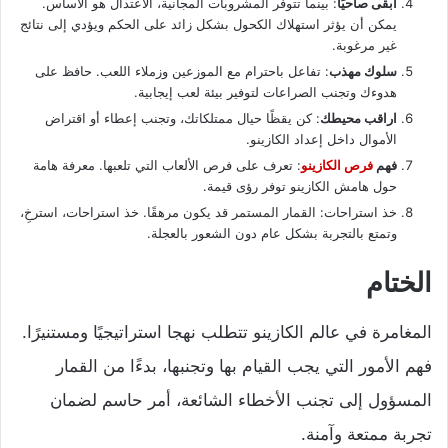
ابقى صاحيًا
: بينما تتوفر المشروبات المجانية، الاعتدال هو الأساس.
يمكن أن يؤثر استهلاك الكحول بشكل زائد على الحكم ويؤدي إلى نتائج
غير مرغوبة.
سلوك مهذب
: تفاعل باحترام مع الموزعين وزملاء اللعب. حافظ على
هدوءك وتجنب الصراعات لتوفير بيئة لعب إيجابية.
اراقب محيطك
: كن يقظًا حيال ممتلكاتك، وتجنب إعطاء أو اقتراض
الأموال داخل إعداد الكازينو.
فهم
فرص الكازينو
: تعرف على فرص الألعاب التي تلعبها. معرفة هامة
حول هامش الكازينو توفر رؤى قيمة.
خذ استراحات: القمار المستمر قد يكون مرهقًا. خذ استراحات، استرخِ،
وتمتع بالتجربة بشكل عام دون الشعور بالعجلة.
الختام
المغامرة في عالم الكازينو تتطلب نهجا استراتيجيًا ومستنيرًا.
فهم الأمور التي يجب القيام بها وتجنبها، بدءًا من القمار
المسؤول إلى تجنب الأخطاء الشائعة، أمر حاسم لضمان
تجربة ممتعة وآمنة.