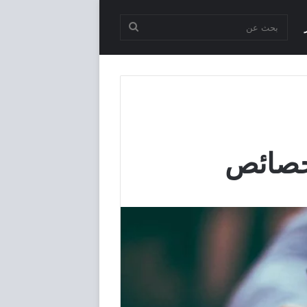
بحث
عن
لخصائص