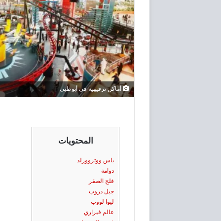
أماكن ترفيهية في أبوظبي
المحتويات
ياس ووتروورلد
دوامة
فلج الصقر
جبل دروب
ليوا لووب
عالم فيراري