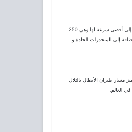
لا شك أن تجربة أسرع أفعوانية في العالم ستمنحك ذكريات لن تنساها في حياتك. تصل فورمولا روسا إلى أقصى سرعة لها وهي 250
لغ 1.7، تخيل تجربة هذه السرعة بالإضافة إلى المنحدرات الحادة و
ز مسار طيران الأبطال بالتلال
في العالم.