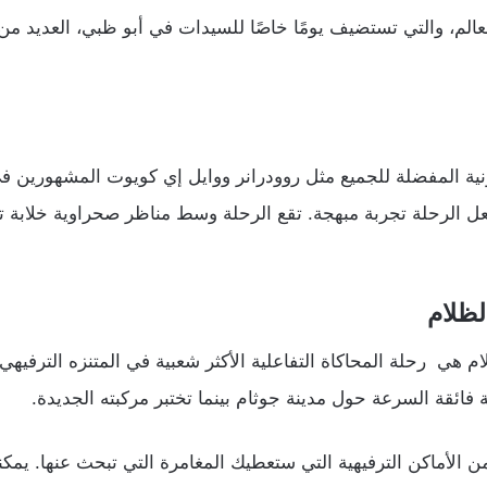
عالم، والتي تستضيف يومًا خاصًا للسيدات في أبو ظبي، العديد من
ونية المفضلة للجميع مثل روودرانر ووايل إي كويوت المشهورين ف
عل الرحلة تجربة مبهجة. تقع الرحلة وسط مناظر صحراوية خلابة ت
لظلام
لام هي رحلة المحاكاة التفاعلية الأكثر شعبية في المتنزه الترفي
فائقة السرعة حول مدينة جوثام بينما تختبر مركبته الجديدة.
 من الأماكن الترفيهية التي ستعطيك المغامرة التي تبحث عنها. يم