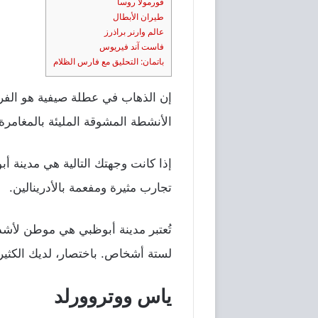
فورمولا روسا
طيران الأبطال
عالم وارنر براذرز
فاست آند فيريوس
باتمان: التحليق مع فارس الظلام
إن الذهاب في عطلة صيفية هو الفرصة
الأنشطة المشوقة المليئة بالمغامرة.
إذا كانت وجهتك التالية هي مدينة أ
تجارب مثيرة ومفعمة بالأدرينالين.
تُعتبر مدينة أبوظبي هي موطن لأشد ا
لستة أشخاص. باختصار، لديك الكثير 
ياس ووتروورلد