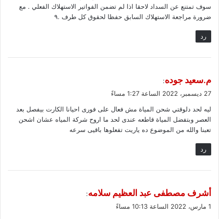
سوف تمتنع عن السداد لاحقا اذا لم تضمن الفواتير الاستهلاك الفعلي . مع
ضرورة مراجعة الاستهلاك السابق حفظا لحقوق كل طرف .٩
رد
ي
م.سعيد جوده
:
ق
27 ديسمبر، 2022 الساعة 1:27 مساءً
و
ليه لحد دلوقتي شحن المياة مش فعال على فورى احيانا الكارت بيفصل بعد
ل
العصر وبتفضل المياة قاطعه عندى لحد ما اروح شركة المياه عشان اشحن
تعبنا والله من الموضوع ده ياريت تفعلوها باقيى سرعه
رد
ي
أشرف مصطفى عبد العظيم سلامه
:
ق
1 مارس، 2022 الساعة 10:13 مساءً
و