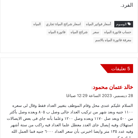
الفرد.
الوسوم
أسعار فواتير المياه
اسعار شرائح المياة تجاري
المياه
حساب فاتورة المياه
سعر
شرائح المياه
فاتورة المياه
معرفة فاتورة المياه بالاسم
‫5 تعليقات
ي
خالد عتمان محمود
:
ق
28 ديسمبر، 2023 الساعة 12:29 صباحًا
و
السلام عليكم عندى محل وقام الموظف بتغيير العداد فقط وقال لى سعره
ل
١١٠٠ جنيه وبعد شهر من تركيب العداد جالى وصل ب ٨٠٥ وبعده وصل بأكثر
من ٥٠٠ وبعد صل ١١٧٠ وبعده وصل ١٢٠٠ وعلما بأنه جاى فى بعض الايصالات
استهلاك وفيه إيصال جاى العدد معطل علما العداد فيه راكب من ستة أشهر
وفيه عدد ١٣٥ متر وايضا اخبرنى بأن سعر العداد ٦٠٠٠ جنيه فما العمل الله
يبارك فيكم