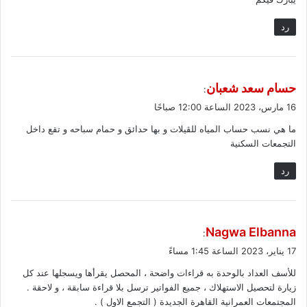
رد
ي
حسام سعد شعبان
:
ق
16 مارس، 2023 الساعة 12:00 صباحًا
و
ما هي نسب حساب المياه للڤيلات و بها حدائق و حمام سباحه و تقع داخل
ل
التجمعات السكنية
رد
ي
Nagwa Elbanna
:
ق
17 يناير، 2023 الساعة 1:45 مساءً
و
للأسف العداد بالوحدة به قراءات واضحة ، المحصل يقرأها ويسجلها عند كل
ل
زيارة لتحصيل الاستهلاك ، جميع الفواتير ترسل بلا قراءة سابقة ، و لاحقة .
المجتمعات العمرانية القاهرة الجديدة ( التجمع الاول ) .