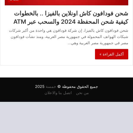
شحن فودافون كاش اونلاين بالفيزا .. بالخطوات
كيفية شحن المحفظة 2024 والسحب عبر ATM
شحن فودافون كاش بالفيزا، إن شركة فودافون هي واحدة من أكبر شركات
شبكات الهواتف المحمولة في جمهورية مصر العربية، ومنذ نشأت فودافون
مصر في جمهورية مصر العربية وهي…
أكمل القراءة »
جميع الحقوق محفوظة ©
خمسة
2025
من نحن
اتصل بنا والاعلان