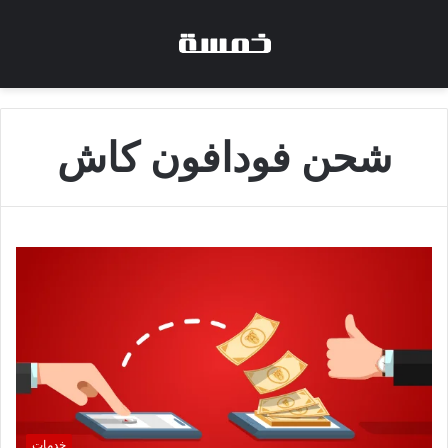
شحن فودافون كاش
خدمات