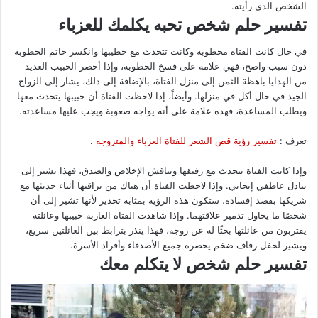
الشخص الذي رأيته.
تفسير حلم شخص تحبه يكلمك للعزباء
في حال كانت الفتاة مخطوبة وكانت تتحدث مع خطيبها وانكسر خاتم الخطوبة
دون سبب واضح، فهي علامة على فسخ الخطوبة، وإذا أحضر الحبيب العديد
من الهدايا باهظة الثمن إلى منزل الفتاة، بالإضافة إلى ذلك، يشار إلى الزواج
الجيد في حال أكل في منزلها. وأيضاً، إذا لاحظت الفتاة أن حبيبها يتحدث معها
ويطلب المساعدة، فهذه علامة على أنه يواجه صعوبة ويجب عليها مساعدته.
تعرف :
تفسير رؤية قص الشعر للفتاة العزباء والمتزوجه
.
وإذا كانت الفتاة تتحدث مع رفيقها وتناقش الإخلاص والصدق، فهذا يشير إلى
تبادل عاطفي إيجابي. وإذا لاحظت الفتاة أن هناك من يراقبها أثناء حديثها مع
شريكها بقصد إفساده، ستكون هذه الرؤية بمثابة تحذير لأنها تشير إلى أن
شخصًا ما يحاول تدمير علاقتهما. وإذا شاهدت الفتاة العازبة حبيبها وعائلته
يقتربون من عائلتها بحثًا له عن زوجه، فهذا ينذر بترابط بين العائلتين سريع،
ويشير لحفل زفاف ضخم يحضره جميع الأصدقاء وأفراد الأسرة.
تفسير حلم شخص لا يتكلم معك