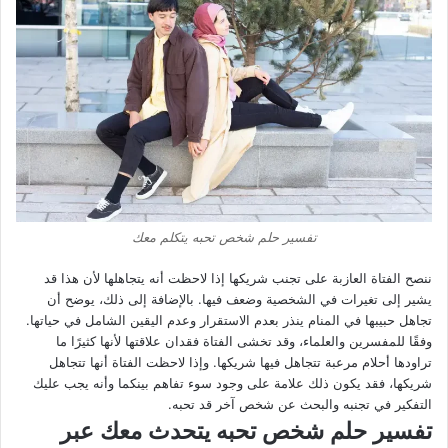
تفسير حلم شخص تحبه يتكلم معك
ننصح الفتاة العازبة على تجنب شريكها إذا لاحظت أنه يتجاهلها لأن هذا قد
يشير إلى تغيرات في الشخصية وضعف فيها. بالإضافة إلى ذلك، يوضح أن
تجاهل حبيبها في المنام ينذر بعدم الاستقرار وعدم اليقين الشامل في حياتها.
وفقًا للمفسرين والعلماء، وقد تخشى الفتاة فقدان علاقتها لأنها كثيرًا ما
تراودها أحلام مرعبة تتجاهل فيها شريكها. وإذا لاحظت الفتاة أنها تتجاهل
شريكها، فقد يكون ذلك علامة على وجود سوء تفاهم بينكما وأنه يجب عليك
التفكير في تجنبه والبحث عن شخص آخر قد تحبه.
تفسير حلم شخص تحبه يتحدث معك عبر