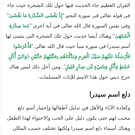
القران العظيم جاء الحديث فيها حول تلك الشجرة حيث جاء
فى قوله تعالى فى سورة النجم “
إِذْ يَغْشَى السِّدْرَةَ مَا يَغْشَىٰ
”
وفى نفس السورة قال الله تعالى في أية اخرى “
عِندَ سِدْرَةِ
الْمُنتَهَىٰ
” وهناك أيضا حديث حول تلك الشجرة التى ينتمى لها
أسم سيدرا في سورة سبأ حيث قال الله تعالى “
فَأَعْرَضُوا
فَأَرْسَلْنَا عَلَيْهِمْ سَيْلَ الْعَرِمِ وَبَدَّلْنَاهُم بِجَنَّتَيْهِمْ جَنَّتَيْنِ ذَوَاتَيْ أُكُلٍ
خَمْطٍ وَأَثْلٍ وَشَيْءٍ مِّن سِدْرٍ قَلِيلٍ
”. ومن أجل ذلك ليس هناك
حرج ديني حول هذا الاسم للإناث المسلمات.
دلع اسم سيدرا
وكعادة الآباء والأهل في تدليل أطفالها وإختيار أسم دلع
محبب لهم حتى يكون دليل على الحب والاحتواء لهذا الطفل
وهناك أسماء دلع اسم سيدرا ولكنها تختلف حسب المكان