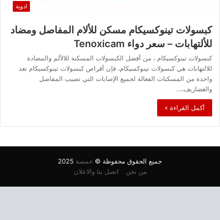
ادوية
كبسولات تينوكسيكام مسكن للألام المفاصل ومضاد
للألتهابات – سعر دواء Tenoxicam
كبسولات تينوكسيكام ، من أفضل الكبسولات المسكنة للالألم والمضادة
للالتهابات هي كبسولات تينوكسيكام، فإن أقراص كبسولات تينوكسيكام تعد
واحدة من المسكنات الفعالة لجميع الإصابات التي تصيب المفاصل
والغضاريف،…
أكمل القراءة »
جميع الحقوق محفوظة ©
خمسة
2025
من نحن
اتصل بنا والاعلان