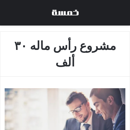
مشروع رأس ماله ٣٠
ألف