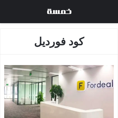
كود فورديل