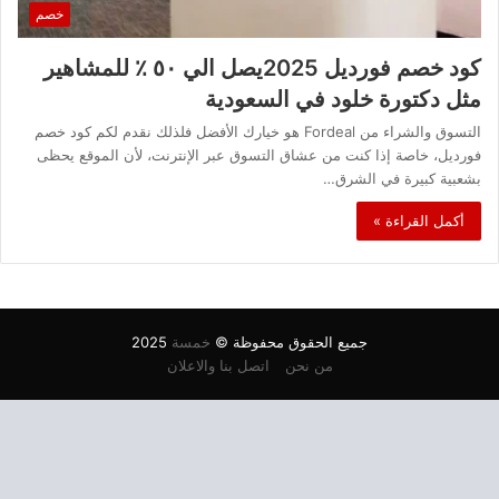
خصم
كود خصم فورديل 2025يصل الي ٥٠ ٪ للمشاهير
مثل دكتورة خلود في السعودية
التسوق والشراء من Fordeal هو خيارك الأفضل فلذلك نقدم لكم كود خصم
فورديل، خاصة إذا كنت من عشاق التسوق عبر الإنترنت، لأن الموقع يحظى
بشعبية كبيرة في الشرق…
أكمل القراءة »
جميع الحقوق محفوظة ©
خمسة
2025
من نحن
اتصل بنا والاعلان