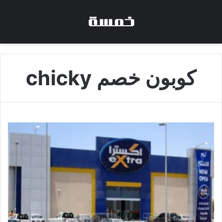
كوبون خصم chicky