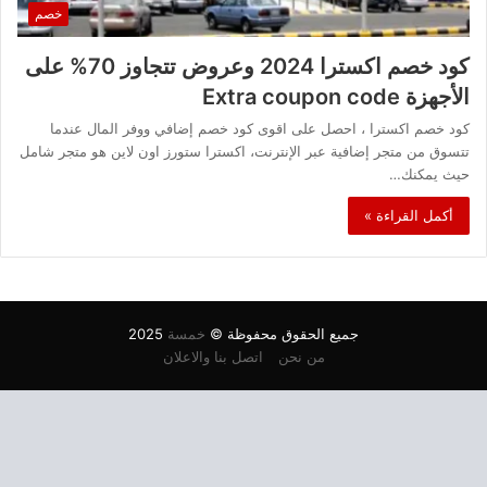
خصم
كود خصم اكسترا 2024 وعروض تتجاوز 70% على
الأجهزة Extra coupon code
كود خصم اكسترا ، احصل على اقوى كود خصم إضافي ووفر المال عندما
تتسوق من متجر إضافية عبر الإنترنت، اكسترا ستورز اون لاين هو متجر شامل
حيث يمكنك…
أكمل القراءة »
جميع الحقوق محفوظة ©
خمسة
2025
من نحن
اتصل بنا والاعلان