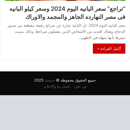
“تراجع” سعر البانيه اليوم 2024 وسعر كيلو البانيه
فى مصر النهارده الجاهز والمجمد والاوراك
سعر البانيه اليوم 2024، إن البانية عبارة عن شرائح رفيعة مقطعة من صدور
الدجاج، وهناك العديد من الأشخاص الذين يفضلون شراءها، وذلك بسبب
تميزها بأنها سهله في الطهي…
أكمل القراءة »
جميع الحقوق محفوظة ©
خمسة
2025
من نحن
اتصل بنا والاعلان