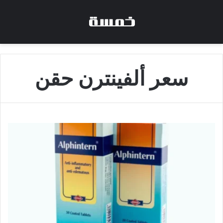
سعر ألفينترن حقن