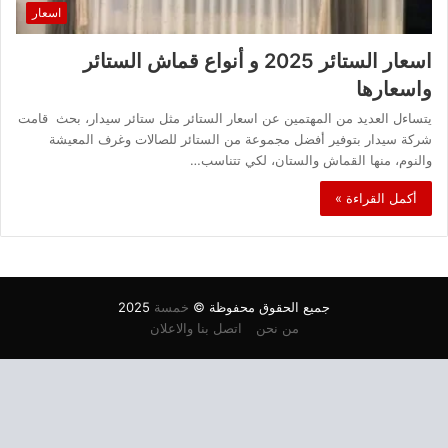
اسعار
اسعار الستائر 2025 و أنواع قماش الستائر
واسعارها
يتساءل العديد من المهتمين عن اسعار الستائر مثل ستائر سيدار، بحث قامت
شركة سيدار بتوفير أفضل مجموعة من الستائر للصالات وغرف المعيشة
والنوم، منها القماش والستان، لكي تتناسب…
أكمل القراءة »
جميع الحقوق محفوظة ©
خمسة
2025
من نحن
اتصل بنا والاعلان