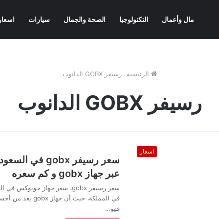
مال وأعمال
التكنولوجيا
الصحة والجمال
سيارات
اسعار
الرئيسية
.
رسيفر GOBX الدانوب
رسيفر GOBX الدانوب
اسعار
سعر رسيفر gobx 
عبر جهاز gobx و كم سعره
سعر رسيفر gobx، سعر جهاز جوبوك
في المملكة، حيث أن
فهو…