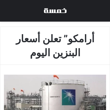
أرامكو” تعلن أسعار
البنزين اليوم